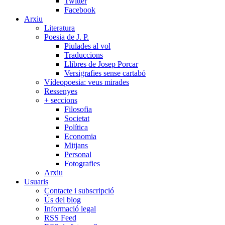
Twitter
Facebook
Arxiu
Literatura
Poesia de J. P.
Piulades al vol
Traduccions
Llibres de Josep Porcar
Versigrafies sense cartabó
Vídeopoesia: veus mirades
Ressenyes
+ seccions
Filosofia
Societat
Política
Economia
Mitjans
Personal
Fotografies
Arxiu
Usuaris
Contacte i subscripció
Ús del blog
Informació legal
RSS Feed