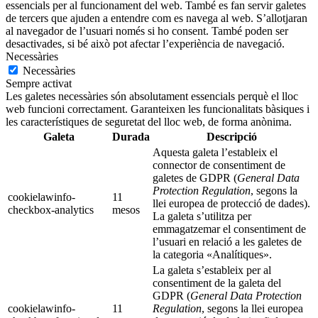
essencials per al funcionament del web. També es fan servir galetes
de tercers que ajuden a entendre com es navega al web. S’allotjaran
al navegador de l’usuari només si ho consent. També poden ser
desactivades, si bé això pot afectar l’experiència de navegació.
Necessàries
Necessàries
Sempre activat
Les galetes necessàries són absolutament essencials perquè el lloc
web funcioni correctament. Garanteixen les funcionalitats bàsiques i
les característiques de seguretat del lloc web, de forma anònima.
Galeta
Durada
Descripció
Aquesta galeta l’estableix el
connector de consentiment de
galetes de GDPR (
General Data
Protection Regulation
, segons la
cookielawinfo-
11
llei europea de protecció de dades).
checkbox-analytics
mesos
La galeta s’utilitza per
emmagatzemar el consentiment de
l’usuari en relació a les galetes de
la categoria «Analítiques».
La galeta s’estableix per al
consentiment de la galeta del
GDPR (
General Data Protection
cookielawinfo-
11
Regulation
, segons la llei europea