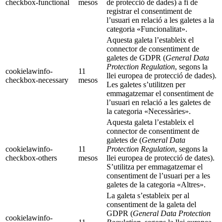
checkbox-functional
mesos
de protecció de dades) a fi de
registrar el consentiment de
l’usuari en relació a les galetes a la
categoria «Funcionalitat».
Aquesta galeta l’estableix el
connector de consentiment de
galetes de GDPR (
General Data
Protection Regulation
, segons la
cookielawinfo-
11
llei europea de protecció de dades).
checkbox-necessary
mesos
Les galetes s’utilitzen per
emmagatzemar el consentiment de
l’usuari en relació a les galetes de
la categoria «Necessàries».
Aquesta galeta l’estableix el
connector de consentiment de
galetes de (
General Data
cookielawinfo-
11
Protection Regulation
, segons la
checkbox-others
mesos
llei europea de protecció de dates).
S’utilitza per emmagatzemar el
consentiment de l’usuari per a les
galetes de la categoria «Altres».
La galeta s’estableix per al
consentiment de la galeta del
GDPR (
General Data Protection
cookielawinfo-