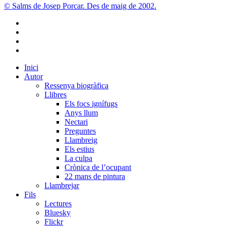
res
© Salms de Josep Porcar. Des de maig de 2002.
que
hi
bluesky
deixa
instagram
un
flickr
buit
mastodon
Close
Inici
Menu
Autor
Ressenya biogràfica
Llibres
Els focs ignífugs
Anys llum
Nectari
Preguntes
Llambreig
Els estius
La culpa
Crònica de l’ocupant
22 mans de pintura
Llambrejar
Fils
Lectures
Bluesky
Flickr