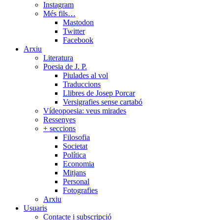
Instagram
Més fils…
Mastodon
Twitter
Facebook
Arxiu
Literatura
Poesia de J. P.
Piulades al vol
Traduccions
Llibres de Josep Porcar
Versigrafies sense cartabó
Vídeopoesia: veus mirades
Ressenyes
+ seccions
Filosofia
Societat
Política
Economia
Mitjans
Personal
Fotografies
Arxiu
Usuaris
Contacte i subscripció