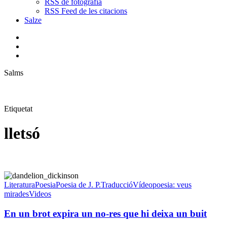
RSS de fotografia
RSS Feed de les citacions
Salze
bluesky
instagram
flickr
mastodon
search
Menu
Salms
Etiquetat
lletsó
En
un
Literatura
Poesia
Poesia de J. P.
Traducció
Vídeopoesia: veus
brot
mirades
Videos
expira
un
En un brot expira un no-res que hi deixa un buit
no-