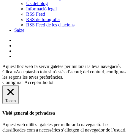
Ús del blog
Informació legal
RSS Feed
RSS de fotografia
RSS Feed de les citacions
Salze
bluesky
instagram
flickr
mastodon
Aquest lloc web fa servir galetes per millorar la teva navegació.
Clica «Acceptar-ho tot» si n’estàs d’acord; del contrari, configura-
les segons les teves preferències.
Configurar
Acceptar-ho tot
Tanca
Visió general de privadesa
Aquest web utilitza galetes per millorar la navegació. Les
classificades com a necessàries s’allotgen al navegador de l’usuari,