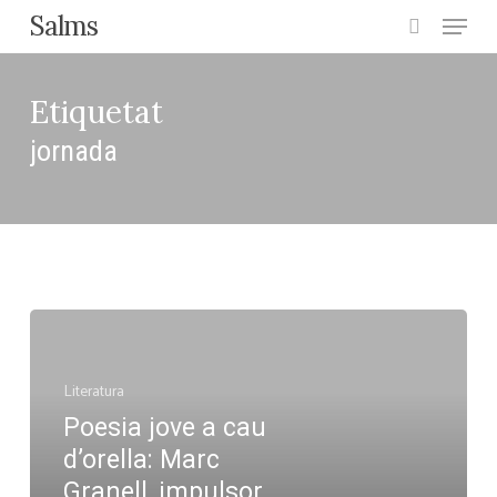
Menu
Skip
Salms
search
to
main
Etiquetat
content
jornada
Poesia
jove
Literatura
a
Poesia jove a cau
cau
d’orella: Marc
d’orella:
Granell, impulsor