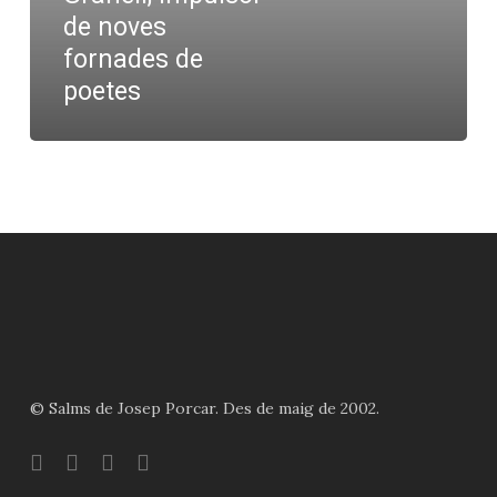
Marc
de noves
Granell,
fornades de
impulsor
poetes
de
noves
fornades
de
poetes
© Salms de Josep Porcar. Des de maig de 2002.
bluesky
instagram
flickr
mastodon