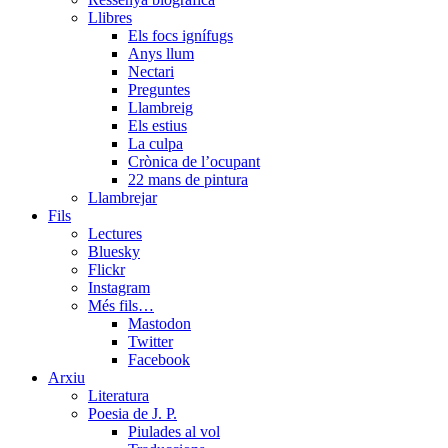
Llibres
Els focs ignífugs
Anys llum
Nectari
Preguntes
Llambreig
Els estius
La culpa
Crònica de l’ocupant
22 mans de pintura
Llambrejar
Fils
Lectures
Bluesky
Flickr
Instagram
Més fils…
Mastodon
Twitter
Facebook
Arxiu
Literatura
Poesia de J. P.
Piulades al vol