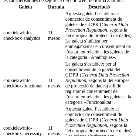
les característiques de seguretat del lloc web, de forma anònima.
Galeta
Durada
Descripció
Aquesta galeta l’estableix el
connector de consentiment de
galetes de GDPR (
General Data
Protection Regulation
, segons la
cookielawinfo-
11
llei europea de protecció de dades).
checkbox-analytics
mesos
La galeta s’utilitza per
emmagatzemar el consentiment de
l’usuari en relació a les galetes de
la categoria «Analítiques».
La galeta s’estableix per al
consentiment de la galeta del
GDPR (
General Data Protection
cookielawinfo-
11
Regulation
, segons la llei europea
checkbox-functional
mesos
de protecció de dades) a fi de
registrar el consentiment de
l’usuari en relació a les galetes a la
categoria «Funcionalitat».
Aquesta galeta l’estableix el
connector de consentiment de
galetes de GDPR (
General Data
Protection Regulation
, segons la
cookielawinfo-
11
llei europea de protecció de dades).
checkbox-necessary
mesos