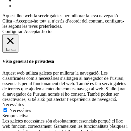
flickr
mastodon
Aquest lloc web fa servir galetes per millorar la teva navegació.
Clica «Acceptar-ho tot» si n’estàs d’acord; del contrari, configura-
les segons les teves preferències.
Configurar
Acceptar-ho tot
Tanca
Visió general de privadesa
Aquest web utilitza galetes per millorar la navegació. Les
classificades com a necessàries s’allotgen al navegador de l’usuari,
essencials per al funcionament del web. També es fan servir galetes
de tercers que ajuden a entendre com es navega al web. S’allotjaran
al navegador de l’usuari només si ho consent. També poden ser
desactivades, si bé això pot afectar l’experiència de navegació.
Necessàries
Necessàries
Sempre activat
Les galetes necessàries són absolutament essencials perquè el lloc
web funcioni correctament. Garanteixen les funcionalitats bàsiques i