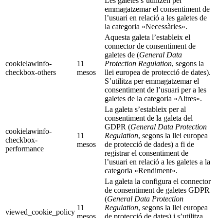
Les galetes s’utilitzen per
emmagatzemar el consentiment de
l’usuari en relació a les galetes de
la categoria «Necessàries».
Aquesta galeta l’estableix el
connector de consentiment de
galetes de (
General Data
cookielawinfo-
11
Protection Regulation
, segons la
checkbox-others
mesos
llei europea de protecció de dates).
S’utilitza per emmagatzemar el
consentiment de l’usuari per a les
galetes de la categoria «Altres».
La galeta s’estableix per al
consentiment de la galeta del
GDPR (
General Data Protection
cookielawinfo-
11
Regulation
, segons la llei europea
checkbox-
mesos
de protecció de dades) a fi de
performance
registrar el consentiment de
l’usuari en relació a les galetes a la
categoria «Rendiment».
La galeta la configura el connector
de consentiment de galetes GDPR
(
General Data Protection
11
Regulation
, segons la llei europea
viewed_cookie_policy
mesos
de protecció de dates) i s’utilitza