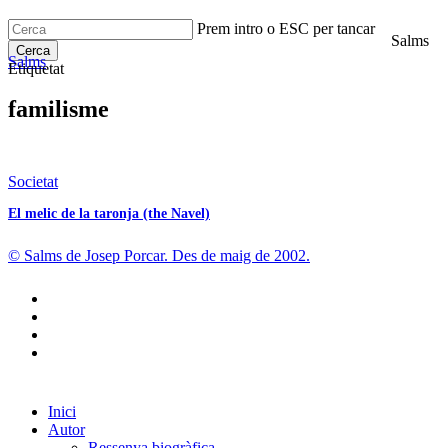
Skip
Prem intro o ESC per tancar
to
Salms
search
Menu
main
Cerca
Salms
Etiquetat
content
Close
Cerca
familisme
El
Societat
melic
El melic de la taronja (the Navel)
de
la
taronja
© Salms de Josep Porcar. Des de maig de 2002.
(the
Navel)
bluesky
instagram
flickr
mastodon
Close
Inici
Menu
Autor
Ressenya biogràfica