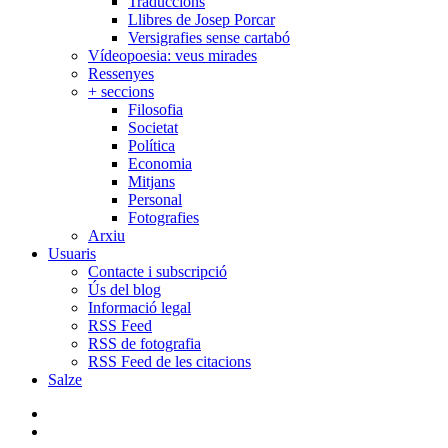
Traduccions
Llibres de Josep Porcar
Versigrafies sense cartabó
Vídeopoesia: veus mirades
Ressenyes
+ seccions
Filosofia
Societat
Política
Economia
Mitjans
Personal
Fotografies
Arxiu
Usuaris
Contacte i subscripció
Ús del blog
Informació legal
RSS Feed
RSS de fotografia
RSS Feed de les citacions
Salze
bluesky
instagram