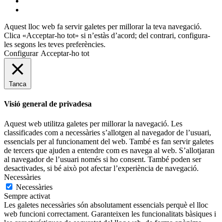
flickr
mastodon
Aquest lloc web fa servir galetes per millorar la teva navegació.
Clica «Acceptar-ho tot» si n’estàs d’acord; del contrari, configura-
les segons les teves preferències.
Configurar
Acceptar-ho tot
Tanca
Visió general de privadesa
Aquest web utilitza galetes per millorar la navegació. Les
classificades com a necessàries s’allotgen al navegador de l’usuari,
essencials per al funcionament del web. També es fan servir galetes
de tercers que ajuden a entendre com es navega al web. S’allotjaran
al navegador de l’usuari només si ho consent. També poden ser
desactivades, si bé això pot afectar l’experiència de navegació.
Necessàries
Necessàries
Sempre activat
Les galetes necessàries són absolutament essencials perquè el lloc
web funcioni correctament. Garanteixen les funcionalitats bàsiques i