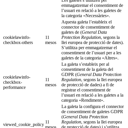
Les galetes s’utilitzen per
emmagatzemar el consentiment de
l’usuari en relació a les galetes de
la categoria «Necessàries».
Aquesta galeta l’estableix el
connector de consentiment de
galetes de (
General Data
cookielawinfo-
11
Protection Regulation
, segons la
checkbox-others
mesos
llei europea de protecció de dates).
S’utilitza per emmagatzemar el
consentiment de l’usuari per a les
galetes de la categoria «Altres».
La galeta s’estableix per al
consentiment de la galeta del
GDPR (
General Data Protection
cookielawinfo-
11
Regulation
, segons la llei europea
checkbox-
mesos
de protecció de dades) a fi de
performance
registrar el consentiment de
l’usuari en relació a les galetes a la
categoria «Rendiment».
La galeta la configura el connector
de consentiment de galetes GDPR
(
General Data Protection
11
Regulation
, segons la llei europea
viewed_cookie_policy
mesos
de protecció de dates) i s’utilitza