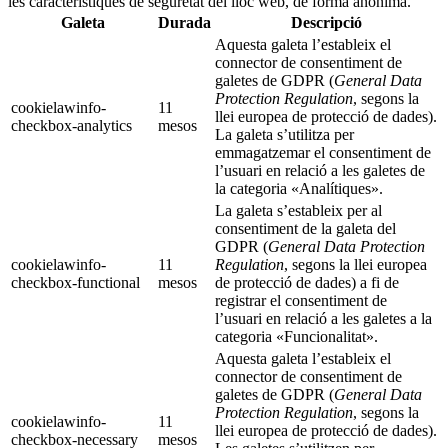
les característiques de seguretat del lloc web, de forma anònima.
Galeta
Durada
Descripció
Aquesta galeta l’estableix el
connector de consentiment de
galetes de GDPR (
General Data
Protection Regulation
, segons la
cookielawinfo-
11
llei europea de protecció de dades).
checkbox-analytics
mesos
La galeta s’utilitza per
emmagatzemar el consentiment de
l’usuari en relació a les galetes de
la categoria «Analítiques».
La galeta s’estableix per al
consentiment de la galeta del
GDPR (
General Data Protection
cookielawinfo-
11
Regulation
, segons la llei europea
checkbox-functional
mesos
de protecció de dades) a fi de
registrar el consentiment de
l’usuari en relació a les galetes a la
categoria «Funcionalitat».
Aquesta galeta l’estableix el
connector de consentiment de
galetes de GDPR (
General Data
Protection Regulation
, segons la
cookielawinfo-
11
llei europea de protecció de dades).
checkbox-necessary
mesos