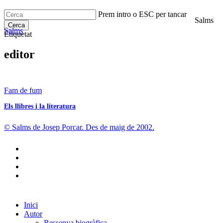
Skip
Prem intro o ESC per tancar
to
Salms
search
Menu
main
Cerca
Salms
Etiquetat
content
Close
Cerca
editor
Els
Fam de fum
llibres
Els llibres i la literatura
i
la
literatura
© Salms de Josep Porcar. Des de maig de 2002.
bluesky
instagram
flickr
mastodon
Close
Inici
Menu
Autor
Ressenya biogràfica