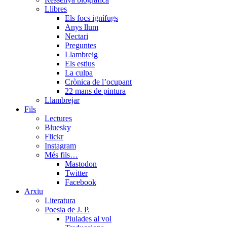
Llibres
Els focs ignífugs
Anys llum
Nectari
Preguntes
Llambreig
Els estius
La culpa
Crònica de l’ocupant
22 mans de pintura
Llambrejar
Fils
Lectures
Bluesky
Flickr
Instagram
Més fils…
Mastodon
Twitter
Facebook
Arxiu
Literatura
Poesia de J. P.
Piulades al vol