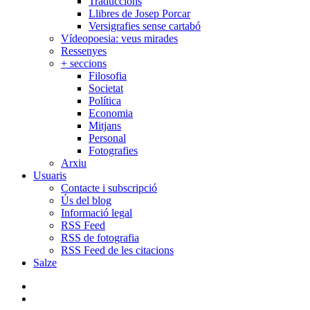
Traduccions
Llibres de Josep Porcar
Versigrafies sense cartabó
Vídeopoesia: veus mirades
Ressenyes
+ seccions
Filosofia
Societat
Política
Economia
Mitjans
Personal
Fotografies
Arxiu
Usuaris
Contacte i subscripció
Ús del blog
Informació legal
RSS Feed
RSS de fotografia
RSS Feed de les citacions
Salze
bluesky
instagram