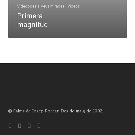
Vídeopoesia: veus mirades
Videos
Primera
magnitud
© Salms de Josep Porcar. Des de maig de 2002.
bluesky
instagram
flickr
mastodon