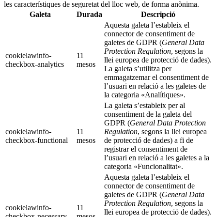
les característiques de seguretat del lloc web, de forma anònima.
Galeta
Durada
Descripció
Aquesta galeta l’estableix el
connector de consentiment de
galetes de GDPR (
General Data
Protection Regulation
, segons la
cookielawinfo-
11
llei europea de protecció de dades).
checkbox-analytics
mesos
La galeta s’utilitza per
emmagatzemar el consentiment de
l’usuari en relació a les galetes de
la categoria «Analítiques».
La galeta s’estableix per al
consentiment de la galeta del
GDPR (
General Data Protection
cookielawinfo-
11
Regulation
, segons la llei europea
checkbox-functional
mesos
de protecció de dades) a fi de
registrar el consentiment de
l’usuari en relació a les galetes a la
categoria «Funcionalitat».
Aquesta galeta l’estableix el
connector de consentiment de
galetes de GDPR (
General Data
Protection Regulation
, segons la
cookielawinfo-
11
llei europea de protecció de dades).
checkbox-necessary
mesos