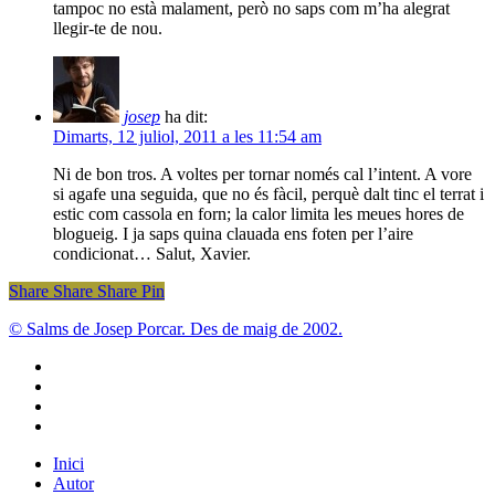
tampoc no està malament, però no saps com m’ha alegrat
llegir-te de nou.
josep
ha dit:
Dimarts, 12 juliol, 2011 a les 11:54 am
Ni de bon tros. A voltes per tornar només cal l’intent. A vore
si agafe una seguida, que no és fàcil, perquè dalt tinc el terrat i
estic com cassola en forn; la calor limita les meues hores de
blogueig. I ja saps quina clauada ens foten per l’aire
condicionat… Salut, Xavier.
Share
Share
Share
Share
Pin
© Salms de Josep Porcar. Des de maig de 2002.
bluesky
instagram
flickr
mastodon
Close
Inici
Menu
Autor