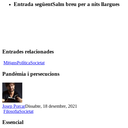
Entrada següent
Salm breu per a nits llargues
Entrades relacionades
Pandèmia
Mitjans
Política
Societat
i
persecucions
Pandèmia i persecucions
Josep Porcar
Dissabte, 18 desembre, 2021
Essencial
Filosofia
Societat
Essencial