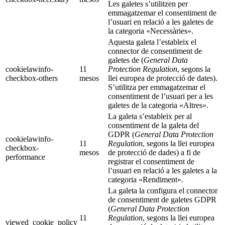
Les galetes s’utilitzen per
emmagatzemar el consentiment de
l’usuari en relació a les galetes de
la categoria «Necessàries».
Aquesta galeta l’estableix el
connector de consentiment de
galetes de (
General Data
cookielawinfo-
11
Protection Regulation
, segons la
checkbox-others
mesos
llei europea de protecció de dates).
S’utilitza per emmagatzemar el
consentiment de l’usuari per a les
galetes de la categoria «Altres».
La galeta s’estableix per al
consentiment de la galeta del
GDPR (
General Data Protection
cookielawinfo-
11
Regulation
, segons la llei europea
checkbox-
mesos
de protecció de dades) a fi de
performance
registrar el consentiment de
l’usuari en relació a les galetes a la
categoria «Rendiment».
La galeta la configura el connector
de consentiment de galetes GDPR
(
General Data Protection
11
Regulation
, segons la llei europea
viewed_cookie_policy