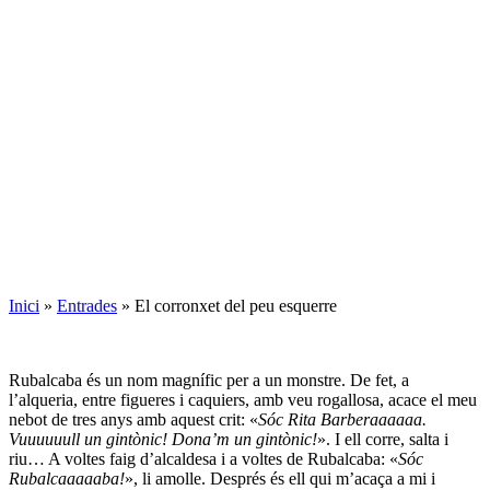
Inici
»
Entrades
»
El corronxet del peu esquerre
Rubalcaba és un nom magnífic per a un monstre. De fet, a
l’alqueria, entre figueres i caquiers, amb veu rogallosa, acace el meu
nebot de tres anys amb aquest crit: «
Sóc Rita Barberaaaaaa.
Vuuuuuull un gintònic! Dona’m un gintònic!
». I ell corre, salta i
riu… A voltes faig d’alcaldesa i a voltes de Rubalcaba: «
Sóc
Rubalcaaaaaba!
», li amolle. Després és ell qui m’acaça a mi i