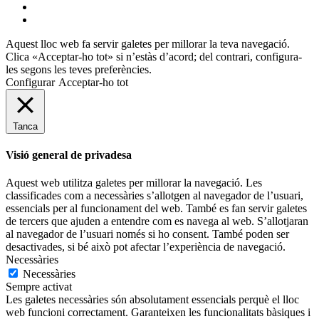
flickr
mastodon
Aquest lloc web fa servir galetes per millorar la teva navegació.
Clica «Acceptar-ho tot» si n’estàs d’acord; del contrari, configura-
les segons les teves preferències.
Configurar
Acceptar-ho tot
Tanca
Visió general de privadesa
Aquest web utilitza galetes per millorar la navegació. Les
classificades com a necessàries s’allotgen al navegador de l’usuari,
essencials per al funcionament del web. També es fan servir galetes
de tercers que ajuden a entendre com es navega al web. S’allotjaran
al navegador de l’usuari només si ho consent. També poden ser
desactivades, si bé això pot afectar l’experiència de navegació.
Necessàries
Necessàries
Sempre activat
Les galetes necessàries són absolutament essencials perquè el lloc
web funcioni correctament. Garanteixen les funcionalitats bàsiques i