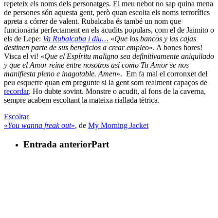
repeteix els noms dels personatges. El meu nebot no sap quina mena
de persones són aquesta gent, però quan escolta els noms terrorífics
apreta a córrer de valent. Rubalcaba és també un nom que
funcionaria perfectament en els acudits populars, com el de Jaimito o
els de Lepe:
Va Rubalcaba i diu…
«
Que los bancos y las cajas
destinen parte de sus beneficios a crear empleo
». A bones hores!
Visca el vi! «
Que el Espíritu maligno sea definitivamente aniquilado
y que el Amor reine entre nosotros así como Tu Amor se nos
manifiesta pleno e inagotable. Amen
». Em fa mal el corronxet del
peu esquerre quan em pregunte si la gent som realment capaços de
recordar
. Ho dubte sovint. Monstre o acudit, al fons de la caverna,
sempre acabem escoltant la mateixa riallada tètrica.
Escoltar
«
You wanna freak out
»
, de
My Morning Jacket
Entrada anterior
Part