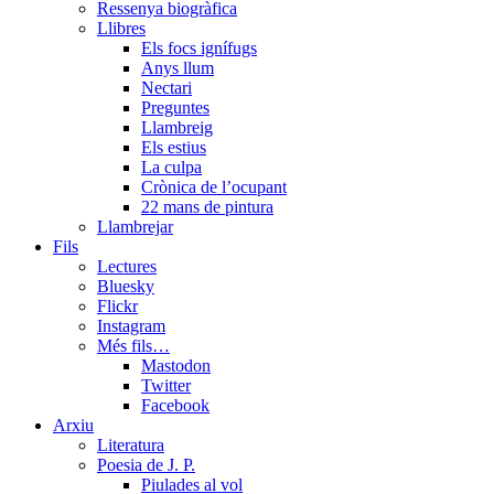
Ressenya biogràfica
Llibres
Els focs ignífugs
Anys llum
Nectari
Preguntes
Llambreig
Els estius
La culpa
Crònica de l’ocupant
22 mans de pintura
Llambrejar
Fils
Lectures
Bluesky
Flickr
Instagram
Més fils…
Mastodon
Twitter
Facebook
Arxiu
Literatura
Poesia de J. P.
Piulades al vol