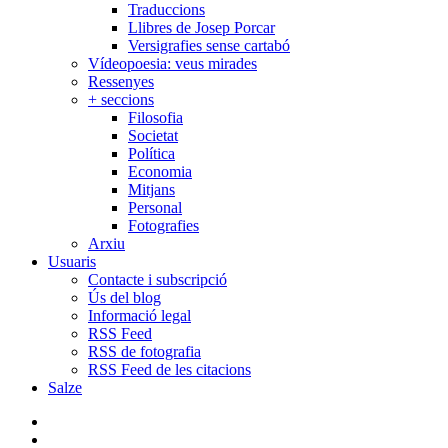
Traduccions
Llibres de Josep Porcar
Versigrafies sense cartabó
Vídeopoesia: veus mirades
Ressenyes
+ seccions
Filosofia
Societat
Política
Economia
Mitjans
Personal
Fotografies
Arxiu
Usuaris
Contacte i subscripció
Ús del blog
Informació legal
RSS Feed
RSS de fotografia
RSS Feed de les citacions
Salze
bluesky
instagram