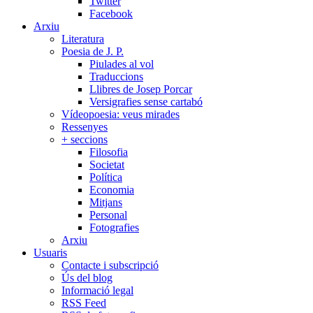
Twitter
Facebook
Arxiu
Literatura
Poesia de J. P.
Piulades al vol
Traduccions
Llibres de Josep Porcar
Versigrafies sense cartabó
Vídeopoesia: veus mirades
Ressenyes
+ seccions
Filosofia
Societat
Política
Economia
Mitjans
Personal
Fotografies
Arxiu
Usuaris
Contacte i subscripció
Ús del blog
Informació legal
RSS Feed