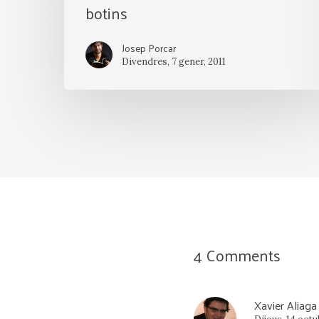
botins
Estats,
pirates
Josep Porcar
i
Divendres, 7 gener, 2011
botins
4 Comments
Xavier Aliaga