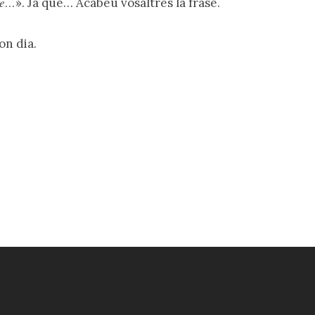
ue…
». Ja que… Acabeu vosaltres la frase.
Bon dia.