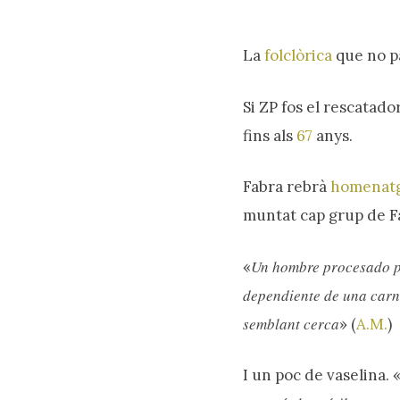
La
folclòrica
que no p
Si ZP fos el rescatad
fins als
67
anys.
Fabra rebrà
homenat
Prem intro o ESC per tancar
muntat cap grup de Fa
Un hombre procesado po
«
dependiente de una carn
semblant cerca
» (
A.M.
)
I un poc de vaselina. 