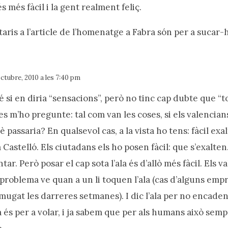
s més fàcil i la gent realment feliç.
aris a l’article de l’homenatge a Fabra són per a sucar-h
ctubre, 2010 a les 7:40 pm
 si en diria “sensacions”, però no tinc cap dubte que “t
ltes m’ho pregunte: tal com van les coses, si els valencia
uè passaria? En qualsevol cas, a la vista ho tens: fàcil exa
 Castelló. Els ciutadans els ho posen fàcil: que s’exalten…
ntar. Però posar el cap sota l’ala és d’allò més fàcil. Els 
 problema ve quan a un li toquen l’ala (cas d’alguns emp
ugat les darreres setmanes). I dic l’ala per no encadena
a és per a volar, i ja sabem que per als humans això sempr