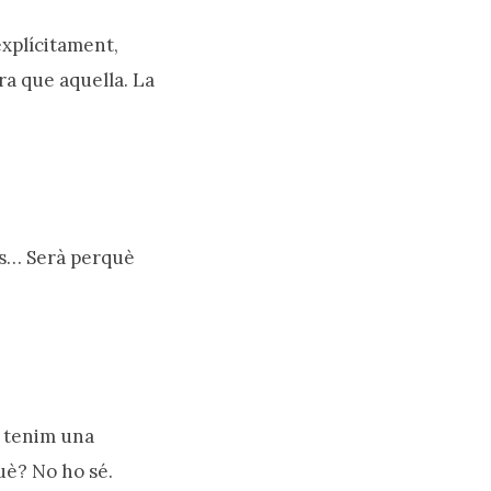
explícitament,
ra que aquella. La
èls… Serà perquè
s tenim una
uè? No ho sé.