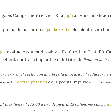
aga és Camps, mentre De la Rua
juga
al tenis amb Madri
or que ha de baixar en
càpsula Fènix
, els minaires no hau
ge
i exaltació aquest dissabte a l’Auditori de Castelló. 
Reinona
de les
cebook contra la implantació del títol de
r herir en el cuello con una botella al ocasional seductor de 
icería
La carn vol
».
Teoria i pràctica
de la poesia impura: «
El Ibex tiene al 11.000 a tiro de piedra. El optimismo campa
a 
«