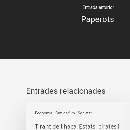
Entrada anterior
Paperots
Entrades relacionades
Tirant
Economia
Fam de fum
Societat
de
Tirant de l’haca: Estats, pirates i
l’haca: