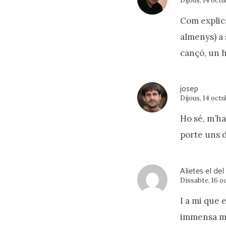
Dijous, 14 octu
Com explica
almenys) a 
cançó, un h
josep
Dijous, 14 octu
Ho sé, m’ha
porte uns d
Alietes el del
Dissabte, 16 oc
I a mi que 
immensa min