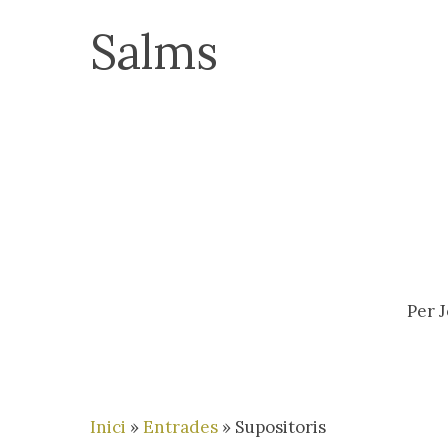
Skip
Salms
to
main
content
Per
J
Inici
»
Entrades
»
Supositoris