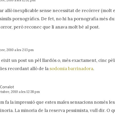
bre, 2010 a les 12:52 pm
r allò inexplicable sense necessitat de recórrer (molt 
símils pornogràfics. De fet, no hi ha pornografia més du
orror, però reconec que li anava molt bé al post.
bre, 2010 a les 2:13 pm
 eixit un post un pèl llardós o, més exactament, cinc p
ies recordant allò de la
sodomia barrinadora
.
 Corralot
tubre, 2010 a les 12:38 pm
em fa la impressió que estes males sensacions només le
oria. La minoria de la reserva pessimista, vull dir. O q