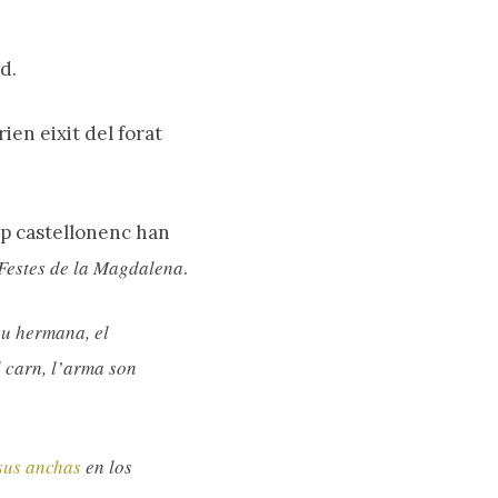
d.
rien eixit del forat
Cap castellonenc han
 Festes de la Magdalena
.
su hermana, el
 carn, l’arma son
sus anchas
en los