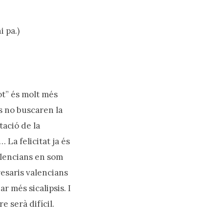
i pa.)
ot” és molt més
ns no buscaren la
ltació de la
 La felicitat ja és
valencians en som
resaris valencians
r més sicalipsis. I
e serà difícil.