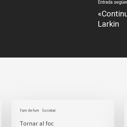
Entrada següe
«Continu
Larkin
Tornar
L
Fam de fum
Societat
al
o
Tornar al foc
foc
i