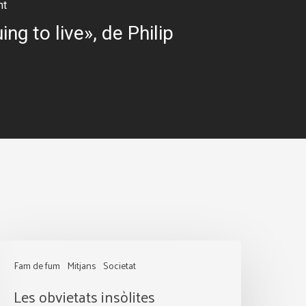
nt
ing to live», de Philip
es
Fam de fum
Mitjans
Societat
bvietats
Les obvietats insòlites
nsòlites