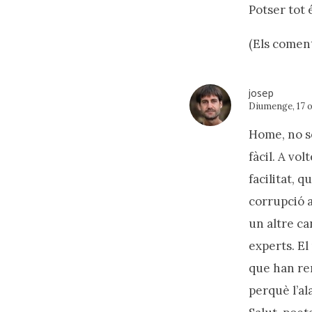
Potser tot é
(Els coment
josep
Diumenge, 17 o
Home, no sé
fàcil. A vo
facilitat, q
corrupció a
un altre ca
experts. El
que han rem
perquè l’al