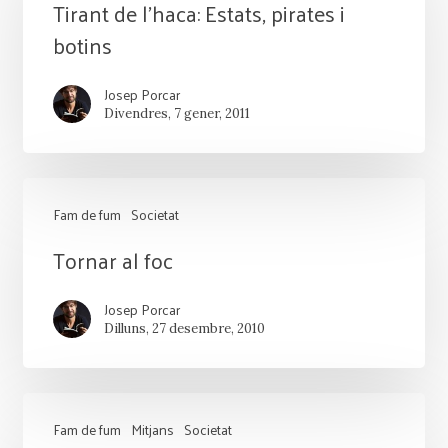
Tirant
Tirant de l’haca: Estats, pirates i
de
botins
l’haca:
Josep Porcar
Estats,
Divendres, 7 gener, 2011
pirates
i
botins
Fam de fum
Societat
Tornar
Tornar al foc
al
Josep Porcar
foc
Dilluns, 27 desembre, 2010
Fam de fum
Mitjans
Societat