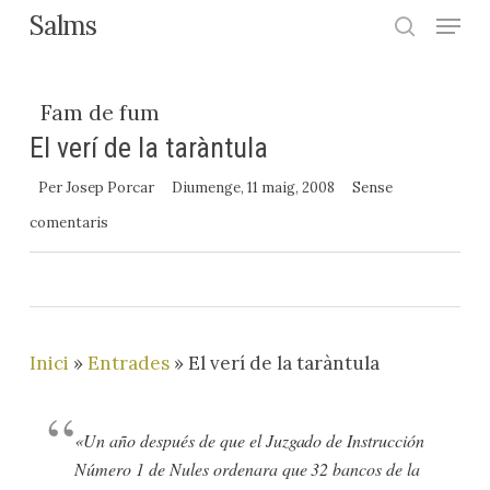
Menu
Skip
Salms
search
to
Close
main
Menu
Fam de fum
content
El verí de la taràntula
Per
Josep Porcar
Diumenge, 11 maig, 2008
Sense
comentaris
Inici
»
Entrades
»
El verí de la taràntula
«
Un año después de que el Juzgado de Instrucción
Número 1 de Nules ordenara que 32 bancos de la