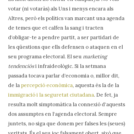
votar (ni votaràs) als Uns i menys encara als
Altres, però els polítics van marcant una agenda
de temes que et calfen la sang i tracten
d‘obligar-te a pendre partit, a ser partidari de
les qüestions que ells defensen o ataquen en el
seu programa electoral. El seu
marketing
tendenciós
i
infraideològic
.
Si la setmana
passada tocava parlar d‘economia o, millor dit,
de la
percepció econòmica
, aquesta és la de la
immigració i la seguretat ciutadana
. De fet, ja
resulta molt simptomàtica la connexió d‘aquests
dos assumptes en l‘agenda electoral. Sempre
juntets, no siga que donem per falses les (seues)
veritats. És el seu joc falsament obert, això que