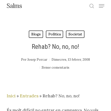
Menu
Skip
Salms
search
to
Close
main
Menu
content
Blogs
Política
Societat
Rehab? No, no, no!
Per
Josep Porcar
Dimecres, 13 febrer, 2008
Sense comentaris
Inici
»
Entrades
»
Rehab? No, no, no!
És molt difícil no entrar en campanya. No vols