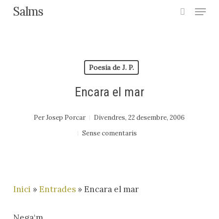
Menu
Skip
Salms
search
to
main
content
Poesia de J. P.
Encara el mar
Per
Josep Porcar
Divendres, 22 desembre, 2006
Sense comentaris
Inici
»
Entrades
»
Encara el mar
Nega‘m