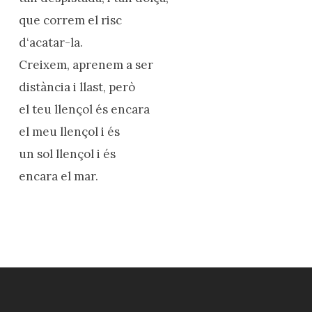
que correm el risc
d‘acatar-la.
Creixem, aprenem a ser
distància i llast, però
el teu llençol és encara
el meu llençol i és
un sol llençol i és
encara el mar.