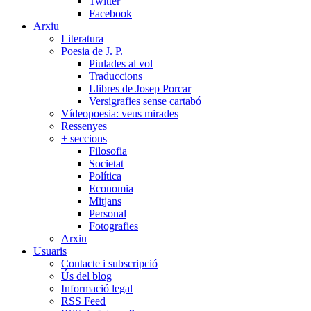
Twitter
Facebook
Arxiu
Literatura
Poesia de J. P.
Piulades al vol
Traduccions
Llibres de Josep Porcar
Versigrafies sense cartabó
Vídeopoesia: veus mirades
Ressenyes
+ seccions
Filosofia
Societat
Política
Economia
Mitjans
Personal
Fotografies
Arxiu
Usuaris
Contacte i subscripció
Ús del blog
Informació legal
RSS Feed