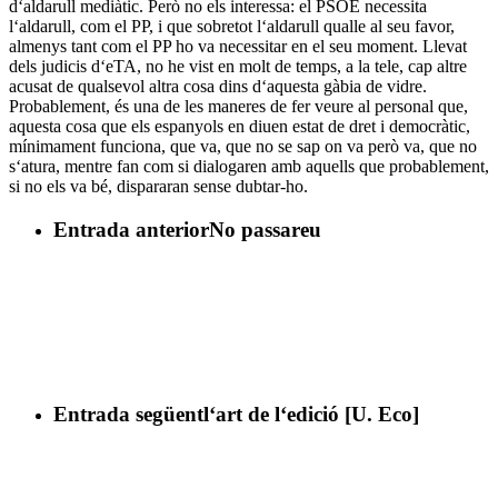
d‘aldarull mediàtic. Però no els interessa: el PSOE necessita
l‘aldarull, com el PP, i que sobretot l‘aldarull qualle al seu favor,
almenys tant com el PP ho va necessitar en el seu moment. Llevat
dels judicis d‘eTA, no he vist en molt de temps, a la tele, cap altre
acusat de qualsevol altra cosa dins d‘aquesta gàbia de vidre.
Probablement, és una de les maneres de fer veure al personal que,
aquesta cosa que els espanyols en diuen estat de dret i democràtic,
mínimament funciona, que va, que no se sap on va però va, que no
s‘atura, mentre fan com si dialogaren amb aquells que probablement,
si no els va bé, dispararan sense dubtar-ho.
Entrada anterior
No passareu
Entrada següent
l‘art de l‘edició [U. Eco]