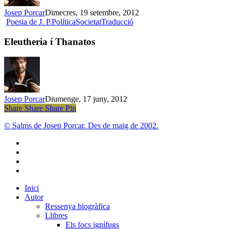
Josep Porcar
Dimecres, 19 setembre, 2012
Eleutheria
Poesia de J. P.
Política
Societat
Traducció
í
Thanatos
Eleutheria í Thanatos
Josep Porcar
Diumenge, 17 juny, 2012
Share
Share
Share
Share
Pin
© Salms de Josep Porcar. Des de maig de 2002.
bluesky
instagram
flickr
mastodon
Close
Inici
Menu
Autor
Ressenya biogràfica
Llibres
Els focs ignífugs