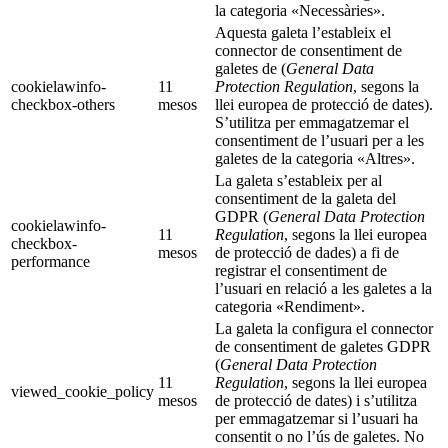
la categoria «Necessàries».
Aquesta galeta l’estableix el
connector de consentiment de
galetes de (
General Data
cookielawinfo-
11
Protection Regulation
, segons la
checkbox-others
mesos
llei europea de protecció de dates).
S’utilitza per emmagatzemar el
consentiment de l’usuari per a les
galetes de la categoria «Altres».
La galeta s’estableix per al
consentiment de la galeta del
GDPR (
General Data Protection
cookielawinfo-
11
Regulation
, segons la llei europea
checkbox-
mesos
de protecció de dades) a fi de
performance
registrar el consentiment de
l’usuari en relació a les galetes a la
categoria «Rendiment».
La galeta la configura el connector
de consentiment de galetes GDPR
(
General Data Protection
11
Regulation
, segons la llei europea
viewed_cookie_policy
mesos
de protecció de dates) i s’utilitza
per emmagatzemar si l’usuari ha
consentit o no l’ús de galetes. No