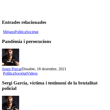
Entrades relacionades
Pandèmia
Mitjans
Política
Societat
i
persecucions
Pandèmia i persecucions
Josep Porcar
Dissabte, 18 desembre, 2021
Sergi
Política
Societat
Videos
Garcia,
víctima
Sergi Garcia, víctima i testimoni de la brutalitat
i
policial
testimoni
de
la
brutalitat
policial