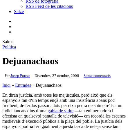
RSS de fotografia
RSS Feed de les citacions
Salze
bluesky
instagram
flickr
mastodon
search
Menu
Salms
Política
Dejuanachaos
Per
Josep Porcar
Divendres, 27 octubre, 2006
Sense comentaris
Inici
»
Entrades
»
Dejuanachaos
En diran justícia, amb totes les majúscules, però això que els
espanyols fan d‘un temps ençà amb una insistència abans poc
freqüent, de fer-los passar a tots per eixa pedra de sotmetre‘ls a un
judici tancats dins d‘una
gàbia de vidre
—tan enlluernadora i
efectista en qualsevol pantalla de televisió— em recorda les escenes
medievals d‘execució pública a la plaça del poble. La justícia dels
espanyols podria fer igualment aquesta tasca de neteja sense tant