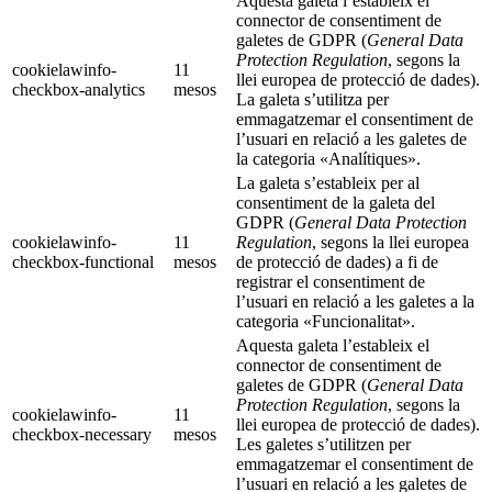
Aquesta galeta l’estableix el
connector de consentiment de
galetes de GDPR (
General Data
Protection Regulation
, segons la
cookielawinfo-
11
llei europea de protecció de dades).
checkbox-analytics
mesos
La galeta s’utilitza per
emmagatzemar el consentiment de
l’usuari en relació a les galetes de
la categoria «Analítiques».
La galeta s’estableix per al
consentiment de la galeta del
GDPR (
General Data Protection
cookielawinfo-
11
Regulation
, segons la llei europea
checkbox-functional
mesos
de protecció de dades) a fi de
registrar el consentiment de
l’usuari en relació a les galetes a la
categoria «Funcionalitat».
Aquesta galeta l’estableix el
connector de consentiment de
galetes de GDPR (
General Data
Protection Regulation
, segons la
cookielawinfo-
11
llei europea de protecció de dades).
checkbox-necessary
mesos
Les galetes s’utilitzen per
emmagatzemar el consentiment de
l’usuari en relació a les galetes de