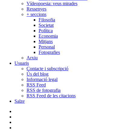
Vídeopoesia: veus mirades
Ressenyes
+ seccions
Filosofia
Societat
Política
Economia
Mitjans
Personal
Fotografies
Arxiu
Usuaris
Contacte i subscripció
Ús del blog
Informació legal
RSS Feed
RSS de fotografia
RSS Feed de les citacions
Salze
bluesky
instagram
flickr
mastodon