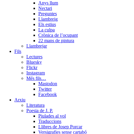
Anys llum
Nectari
Preguntes
Llambreig
Els estius
La culpa
Crònica de l’ocupant
22 mans de pintura
Llambrejar
Fils
Lectures
Bluesky
Flickr
Instagram
Més fils…
Mastodon
Twitter
Facebook
Arxiu
Literatura
Poesia de J. P.
Piulades al vol
Traduccions
Llibres de Josep Porcar
Versigrafies sense cartabó