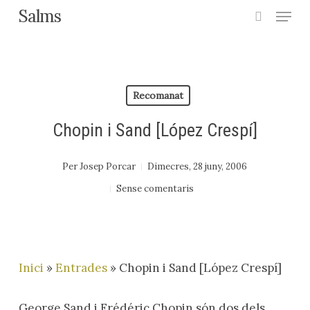
Menu
Skip
Salms
search
to
main
content
Recomanat
Chopin i Sand [López Crespí]
Per
Josep Porcar
Dimecres, 28 juny, 2006
Sense comentaris
Inici
»
Entrades
»
Chopin i Sand [López Crespí]
George Sand i Frédéric Chopin són dos dels