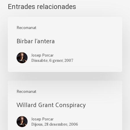
Entrades relacionades
Birbar
Recomanat
l‘antera
Birbar l‘antera
Josep Porcar
Dissabte, 6 gener, 2007
Willard
Recomanat
Grant
Willard Grant Conspiracy
Conspiracy
Josep Porcar
Dijous, 28 desembre, 2006