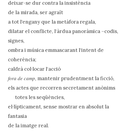
deixar-se dur contra la insistència
de la mirada, ser agraït
a tot l‘engany que la metàfora regala,
dilatar el conflicte, l‘àrdua panoràmica –codis,
signes,
ombra i música emmascarant l‘intent de
coherència;
caldrà col·locar l‘acció
fora de camp
, mantenir prudentment la ficció,
els actes que recorren secretament anònims
totes les seqüències,
el·lípticament, sense mostrar en absolut la
fantasia
de la imatge real.