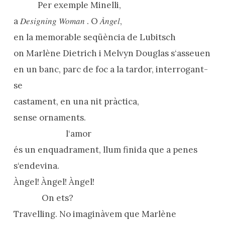
Per exemple Minelli,
Designing Woman
Àngel
a
. O
,
en la memorable seqüència de Lubitsch
on Marlène Dietrich i Melvyn Douglas s‘asseuen
en un banc, parc de foc a la tardor, interrogant-
se
castament, en una nit pràctica,
sense ornaments.
l‘amor
és un enquadrament, llum finida que a penes
s‘endevina.
Àngel! Àngel! Àngel!
On ets?
Travelling. No imaginàvem que Marlène