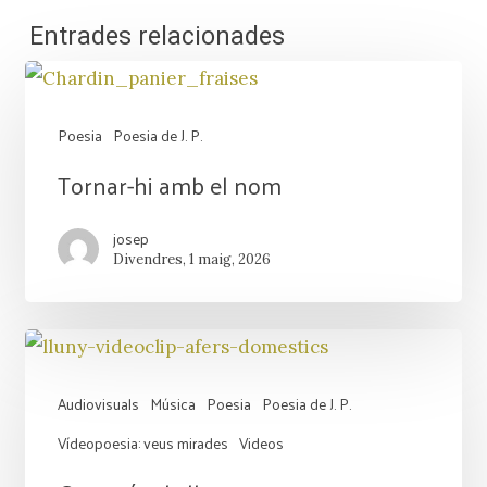
Entrades relacionades
Poesia
Poesia de J. P.
Tornar-
Tornar-hi amb el nom
hi
josep
amb
Divendres, 1 maig, 2026
el
nom
Audiovisuals
Música
Poesia
Poesia de J. P.
Vídeopoesia: veus mirades
Videos
Com