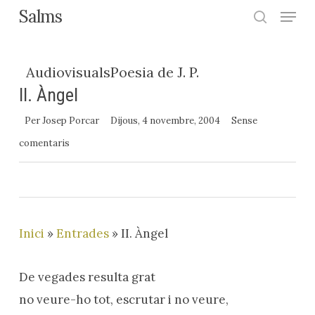
Menu
Skip
Salms
search
to
Close
main
Menu
Audiovisuals
Poesia de J. P.
content
II. Àngel
Per
Josep Porcar
Dijous, 4 novembre, 2004
Sense
comentaris
Inici
»
Entrades
»
II. Àngel
De vegades resulta grat
no veure-ho tot, escrutar i no veure,