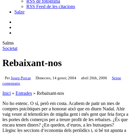
RSS de fotografia
RSS Feed de les citacions
Salze
bluesky
instagram
flickr
mastodon
search
Menu
Salms
Societat
Rebaixant-nos
Per
Josep Porcar
Dimecres, 14 gener, 2004
abril 26th, 2006
Sense
comentaris
Inici
»
Entrades
»
Rebaixant-nos
No ho entenc. O sí, però em costa. Acabem de patir un mes de
compres psicòtiques per a honorar això que en diuen Nadal. Ahir
vaig veure al telenotícies de migdia gent i més gent que feia força a
les portes dels comerços per a treure profit de les rebaixes. ¿És que
encara tenen diners? ¿En queden, d‘euros, a les butxaques?
Llegisc les seccions d‘economia dels periòdics i, si bé tot apunta a