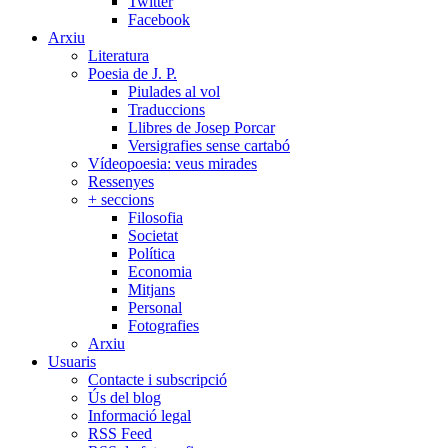
Twitter
Facebook
Arxiu
Literatura
Poesia de J. P.
Piulades al vol
Traduccions
Llibres de Josep Porcar
Versigrafies sense cartabó
Vídeopoesia: veus mirades
Ressenyes
+ seccions
Filosofia
Societat
Política
Economia
Mitjans
Personal
Fotografies
Arxiu
Usuaris
Contacte i subscripció
Ús del blog
Informació legal
RSS Feed