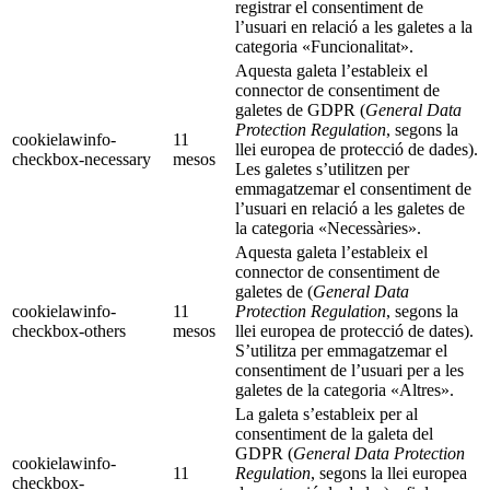
registrar el consentiment de
l’usuari en relació a les galetes a la
categoria «Funcionalitat».
Aquesta galeta l’estableix el
connector de consentiment de
galetes de GDPR (
General Data
Protection Regulation
, segons la
cookielawinfo-
11
llei europea de protecció de dades).
checkbox-necessary
mesos
Les galetes s’utilitzen per
emmagatzemar el consentiment de
l’usuari en relació a les galetes de
la categoria «Necessàries».
Aquesta galeta l’estableix el
connector de consentiment de
galetes de (
General Data
cookielawinfo-
11
Protection Regulation
, segons la
checkbox-others
mesos
llei europea de protecció de dates).
S’utilitza per emmagatzemar el
consentiment de l’usuari per a les
galetes de la categoria «Altres».
La galeta s’estableix per al
consentiment de la galeta del
GDPR (
General Data Protection
cookielawinfo-
11
Regulation
, segons la llei europea
checkbox-