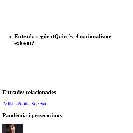
Entrada següent
Quin és el nacionalisme
exloent?
Entrades relacionades
Pandèmia
Mitjans
Política
Societat
i
persecucions
Pandèmia i persecucions