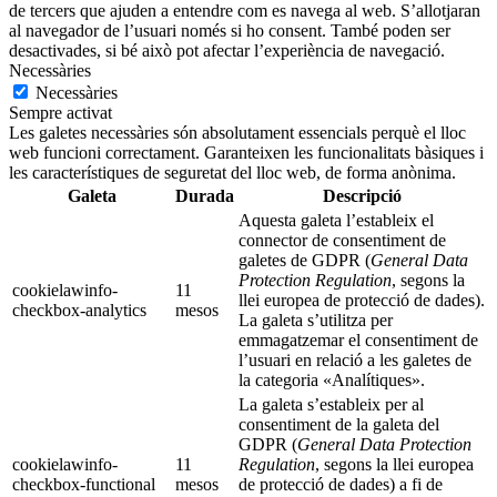
de tercers que ajuden a entendre com es navega al web. S’allotjaran
al navegador de l’usuari només si ho consent. També poden ser
desactivades, si bé això pot afectar l’experiència de navegació.
Necessàries
Necessàries
Sempre activat
Les galetes necessàries són absolutament essencials perquè el lloc
web funcioni correctament. Garanteixen les funcionalitats bàsiques i
les característiques de seguretat del lloc web, de forma anònima.
Galeta
Durada
Descripció
Aquesta galeta l’estableix el
connector de consentiment de
galetes de GDPR (
General Data
Protection Regulation
, segons la
cookielawinfo-
11
llei europea de protecció de dades).
checkbox-analytics
mesos
La galeta s’utilitza per
emmagatzemar el consentiment de
l’usuari en relació a les galetes de
la categoria «Analítiques».
La galeta s’estableix per al
consentiment de la galeta del
GDPR (
General Data Protection
cookielawinfo-
11
Regulation
, segons la llei europea
checkbox-functional
mesos
de protecció de dades) a fi de