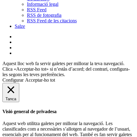
Informació legal
RSS Feed
RSS de fotografia
RSS Feed de les citacions
Salze
bluesky
instagram
flickr
mastodon
Aquest lloc web fa servir galetes per millorar la teva navegació.
Clica «Acceptar-ho tot» si n’estàs d’acord; del contrari, configura-
les segons les teves preferències.
Configurar
Acceptar-ho tot
Tanca
Visió general de privadesa
Aquest web utilitza galetes per millorar la navegació. Les
classificades com a necessàries s’allotgen al navegador de l’usuari,
essencials per al funcionament del web. També es fan servir galetes