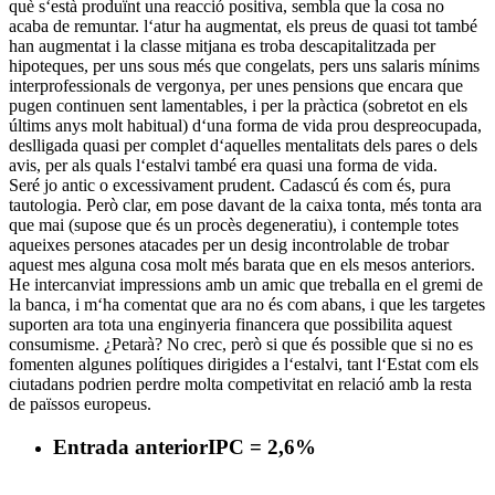
què s‘està produïnt una reacció positiva, sembla que la cosa no
acaba de remuntar. l‘atur ha augmentat, els preus de quasi tot també
han augmentat i la classe mitjana es troba descapitalitzada per
hipoteques, per uns sous més que congelats, pers uns salaris mínims
interprofessionals de vergonya, per unes pensions que encara que
pugen continuen sent lamentables, i per la pràctica (sobretot en els
últims anys molt habitual) d‘una forma de vida prou despreocupada,
deslligada quasi per complet d‘aquelles mentalitats dels pares o dels
avis, per als quals l‘estalvi també era quasi una forma de vida.
Seré jo antic o excessivament prudent. Cadascú és com és, pura
tautologia. Però clar, em pose davant de la caixa tonta, més tonta ara
que mai (supose que és un procès degeneratiu), i contemple totes
aqueixes persones atacades per un desig incontrolable de trobar
aquest mes alguna cosa molt més barata que en els mesos anteriors.
He intercanviat impressions amb un amic que treballa en el gremi de
la banca, i m‘ha comentat que ara no és com abans, i que les targetes
suporten ara tota una enginyeria financera que possibilita aquest
consumisme. ¿Petarà? No crec, però si que és possible que si no es
fomenten algunes polítiques dirigides a l‘estalvi, tant l‘Estat com els
ciutadans podrien perdre molta competivitat en relació amb la resta
de païssos europeus.
Entrada anterior
IPC = 2,6%