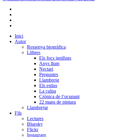
bluesky
instagram
flickr
mastodon
Close
Inici
Menu
Autor
Ressenya biogràfica
Llibres
Els focs ignífugs
Anys llum
Nectari
Preguntes
Llambreig
Els estius
La culpa
Crònica de l’ocupant
22 mans de pintura
Llambrejar
Fils
Lectures
Bluesky
Flickr
Instagram