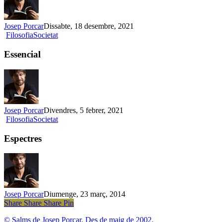
Josep Porcar
Dissabte, 18 desembre, 2021
Essencial
Filosofia
Societat
Essencial
Josep Porcar
Divendres, 5 febrer, 2021
Espectres
Filosofia
Societat
Espectres
Josep Porcar
Diumenge, 23 març, 2014
Share
Share
Share
Share
Pin
© Salms de Josep Porcar. Des de maig de 2002.