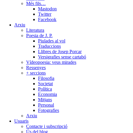
Més fils…
Mastodon
Twitter
Facebook
Arxiu
Literatura
Poesia de J. P.
Piulades al vol
Traduccions
Llibres de Josep Porcar
Versigrafies sense cartabó
Vídeopoesia: veus mirades
Ressenyes
+ seccions
Filosofia
Societat
Política
Economia
Mitjans
Personal
Fotografies
Arxiu
Usuaris
Contacte i subscripció
Ús del blog