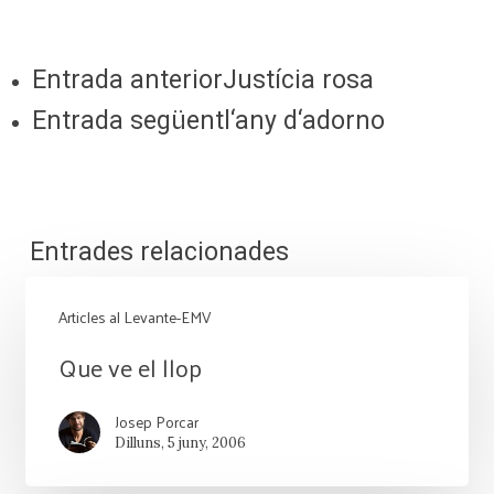
Entrada anterior
Justícia rosa
Entrada següent
l‘any d‘adorno
Entrades relacionades
Articles al Levante-EMV
Que
Que ve el llop
ve
Josep Porcar
el
Dilluns, 5 juny, 2006
llop