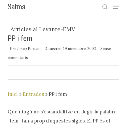
Menu
Skip
Salms
search
to
Close
main
Menu
Articles al Levante-EMV
content
PP i fem
Per
Josep Porcar
Dimecres, 19 novembre, 2003
Sense
comentaris
Inici
»
Entrades
»
PP i fem
Que ningú no s’escandalitze en llegir la palabra
“fem” tan a prop d’aquestes sigles. El PP és el