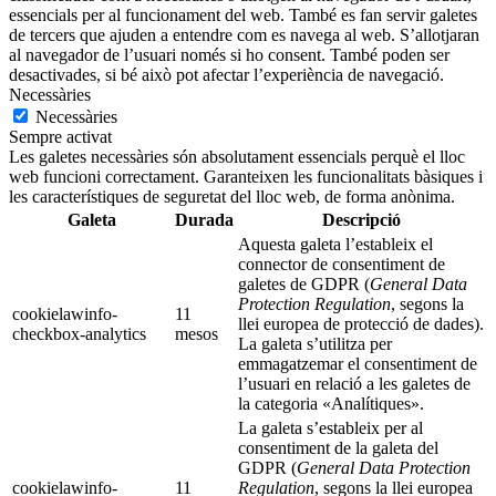
essencials per al funcionament del web. També es fan servir galetes
de tercers que ajuden a entendre com es navega al web. S’allotjaran
al navegador de l’usuari només si ho consent. També poden ser
desactivades, si bé això pot afectar l’experiència de navegació.
Necessàries
Necessàries
Sempre activat
Les galetes necessàries són absolutament essencials perquè el lloc
web funcioni correctament. Garanteixen les funcionalitats bàsiques i
les característiques de seguretat del lloc web, de forma anònima.
Galeta
Durada
Descripció
Aquesta galeta l’estableix el
connector de consentiment de
galetes de GDPR (
General Data
Protection Regulation
, segons la
cookielawinfo-
11
llei europea de protecció de dades).
checkbox-analytics
mesos
La galeta s’utilitza per
emmagatzemar el consentiment de
l’usuari en relació a les galetes de
la categoria «Analítiques».
La galeta s’estableix per al
consentiment de la galeta del
GDPR (
General Data Protection
cookielawinfo-
11
Regulation
, segons la llei europea