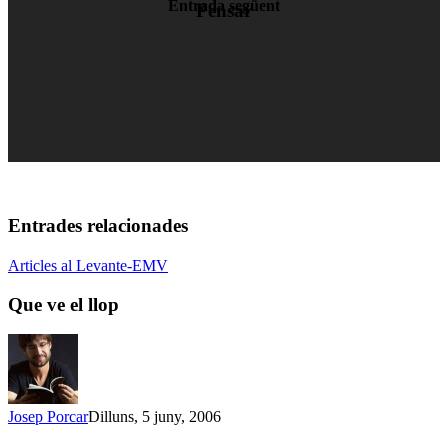
Entrada següent
Pensar
Entrades relacionades
Articles al Levante-EMV
Que ve el llop
Josep Porcar
Dilluns, 5 juny, 2006