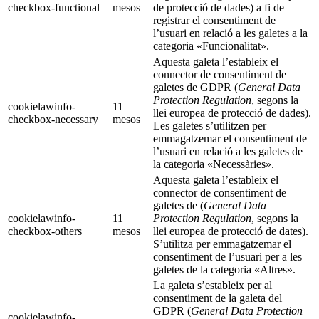
checkbox-functional
mesos
de protecció de dades) a fi de
registrar el consentiment de
l’usuari en relació a les galetes a la
categoria «Funcionalitat».
Aquesta galeta l’estableix el
connector de consentiment de
galetes de GDPR (
General Data
Protection Regulation
, segons la
cookielawinfo-
11
llei europea de protecció de dades).
checkbox-necessary
mesos
Les galetes s’utilitzen per
emmagatzemar el consentiment de
l’usuari en relació a les galetes de
la categoria «Necessàries».
Aquesta galeta l’estableix el
connector de consentiment de
galetes de (
General Data
cookielawinfo-
11
Protection Regulation
, segons la
checkbox-others
mesos
llei europea de protecció de dates).
S’utilitza per emmagatzemar el
consentiment de l’usuari per a les
galetes de la categoria «Altres».
La galeta s’estableix per al
consentiment de la galeta del
GDPR (
General Data Protection
cookielawinfo-