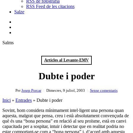
RSS de fotografia
RSS Feed de les citacions
Salze
bluesky
instagram
flickr
mastodon
search
Menu
Salms
Articles al Levante-EMV
Dubte i poder
Per
Josep Porcar
Dimecres, 9 juliol, 2003
Sense comentaris
Inici
»
Entrades
»
Dubte i poder
Sovint, hom considera mínimament intel·ligent una persona quan
aquesta, malgrat que pensa, creu i està absolutament convençuda de
què és una “bona persona” en relació al seu proïsme, està en canvi
capacitada per a sospitar, intuir i detectar que en realitat podria no
estar comportant-se com a “bona persona” i, d‘acord amb aquesta