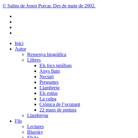
© Salms de Josep Porcar. Des de maig de 2002.
bluesky
instagram
flickr
mastodon
Close
Inici
Menu
Autor
Ressenya biogràfica
Llibres
Els focs ignífugs
Anys llum
Nectari
Preguntes
Llambreig
Els estius
La culpa
Crònica de l’ocupant
22 mans de pintura
Llambrejar
Fils
Lectures
Bluesky
Flickr