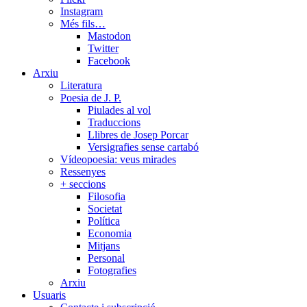
Instagram
Més fils…
Mastodon
Twitter
Facebook
Arxiu
Literatura
Poesia de J. P.
Piulades al vol
Traduccions
Llibres de Josep Porcar
Versigrafies sense cartabó
Vídeopoesia: veus mirades
Ressenyes
+ seccions
Filosofia
Societat
Política
Economia
Mitjans
Personal
Fotografies
Arxiu
Usuaris