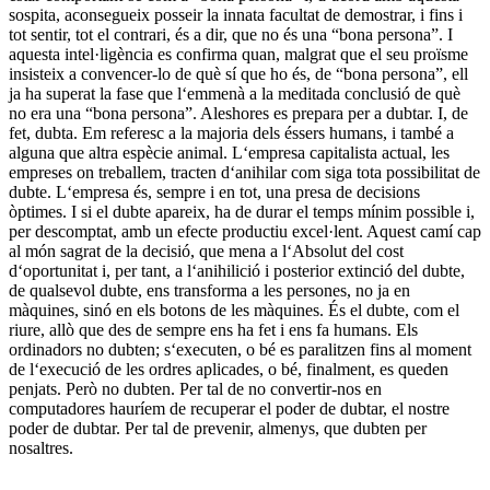
sospita, aconsegueix posseir la innata facultat de demostrar, i fins i
tot sentir, tot el contrari, és a dir, que no és una “bona persona”. I
aquesta intel·ligència es confirma quan, malgrat que el seu proïsme
insisteix a convencer-lo de què sí que ho és, de “bona persona”, ell
ja ha superat la fase que l‘emmenà a la meditada conclusió de què
no era una “bona persona”. Aleshores es prepara per a dubtar. I, de
fet, dubta. Em referesc a la majoria dels éssers humans, i també a
alguna que altra espècie animal. L‘empresa capitalista actual, les
empreses on treballem, tracten d‘anihilar com siga tota possibilitat de
dubte. L‘empresa és, sempre i en tot, una presa de decisions
òptimes. I si el dubte apareix, ha de durar el temps mínim possible i,
per descomptat, amb un efecte productiu excel·lent. Aquest camí cap
al món sagrat de la decisió, que mena a l‘Absolut del cost
d‘oportunitat i, per tant, a l‘anihilició i posterior extinció del dubte,
de qualsevol dubte, ens transforma a les persones, no ja en
màquines, sinó en els botons de les màquines. És el dubte, com el
riure, allò que des de sempre ens ha fet i ens fa humans. Els
ordinadors no dubten; s‘executen, o bé es paralitzen fins al moment
de l‘execució de les ordres aplicades, o bé, finalment, es queden
penjats. Però no dubten. Per tal de no convertir-nos en
computadores hauríem de recuperar el poder de dubtar, el nostre
poder de dubtar. Per tal de prevenir, almenys, que dubten per
nosaltres.