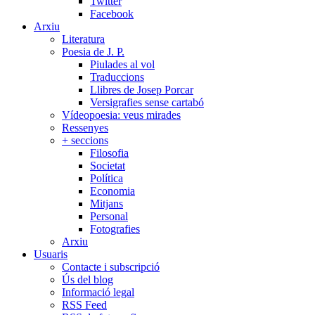
Twitter
Facebook
Arxiu
Literatura
Poesia de J. P.
Piulades al vol
Traduccions
Llibres de Josep Porcar
Versigrafies sense cartabó
Vídeopoesia: veus mirades
Ressenyes
+ seccions
Filosofia
Societat
Política
Economia
Mitjans
Personal
Fotografies
Arxiu
Usuaris
Contacte i subscripció
Ús del blog
Informació legal
RSS Feed