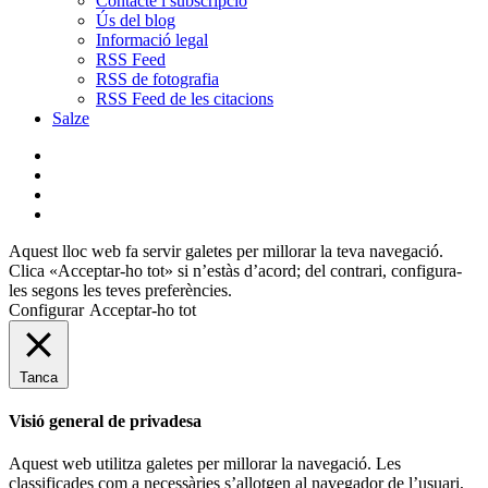
Contacte i subscripció
Ús del blog
Informació legal
RSS Feed
RSS de fotografia
RSS Feed de les citacions
Salze
bluesky
instagram
flickr
mastodon
Aquest lloc web fa servir galetes per millorar la teva navegació.
Clica «Acceptar-ho tot» si n’estàs d’acord; del contrari, configura-
les segons les teves preferències.
Configurar
Acceptar-ho tot
Tanca
Visió general de privadesa
Aquest web utilitza galetes per millorar la navegació. Les
classificades com a necessàries s’allotgen al navegador de l’usuari,