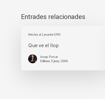
Entrades relacionades
Que
Articles al Levante-EMV
ve
Que ve el llop
el
llop
Josep Porcar
Dilluns, 5 juny, 2006