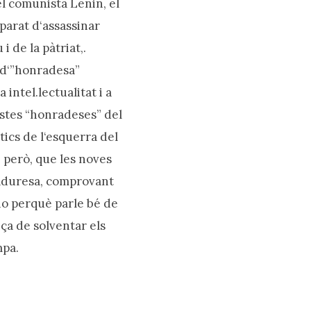
l comunista Lenin, el
 parat d‘assassinar
de la pàtriat,.
 d‘”honradesa”
intel.lectualitat i a
estes “honradeses” del
ítics de l‘esquerra del
, però, que les noves
maduresa, comprovant
no perquè parle bé de
ça de solventar els
mpa.