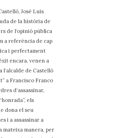
Castelló, José Luis
da de la història de
s de l‘opinió pública
om a referència de cap
gica i perfectament
 èxit encara, venen a
 l‘alcalde de Castelló
rat” a Francisco Franco
dres d‘assassinar,
 “honrada”, els
ue dona el seu
 i a assassinar a
la mateixa manera, per