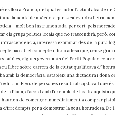
uè es lloa a Franco, del qual és autor l‘actual alcalde de 
 una lamentable anècdota que s‘esdevindrà lletra menu
notícia —molt ben instrumentada, per cert, pels mercader
ar els grups politics locals que no trascendirà, però, c
la intrascendència, interessa examinar des de la pura lò
el segle passat, el concepte d‘honradesa que, sense gran
s públics, alguns governants del Partit Popular, com ara
 seu llibre sobre carrers de la ciutat qualificava d‘”hon
aba amb la democràcia, estableix una dictadura i dona or
agredir a mil·lers de persones resulta al capdavall que és
 de la Plana, d‘acord amb l‘exemple de lloa franquista q
, haurien de començar immediatament a comprar pistoles
na d‘irredempts per a demostrar la seua honradesa. De 