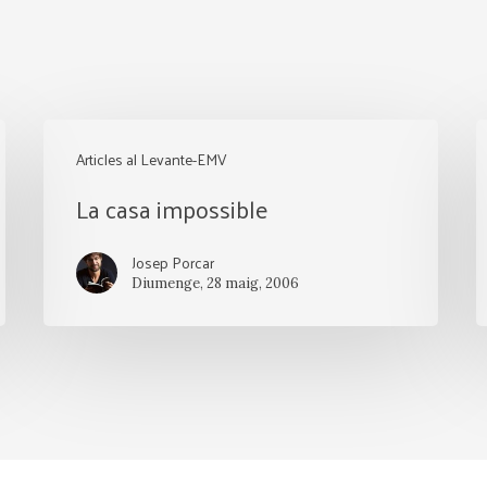
La
A
Articles al Levante-EMV
casa
La casa impossible
impossible
M
Josep Porcar
Diumenge, 28 maig, 2006