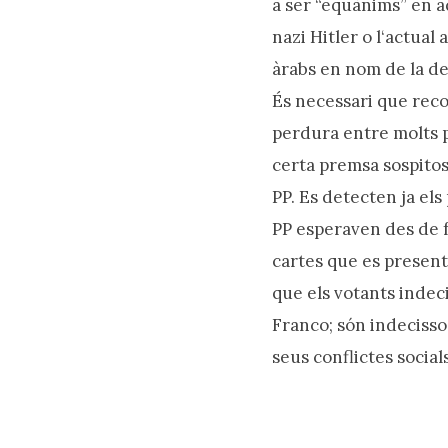
a ser “equànims” en a
nazi Hitler o l‘actual
àrabs en nom de la de
És necessari que rec
perdura entre molts po
certa premsa sospitos
PP. Es detecten ja els 
PP esperaven des de fa
cartes que es presen
que els votants indec
Franco; són indecisso
seus conflictes socia