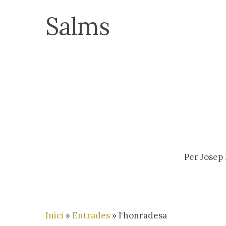
Skip
Salms
to
main
content
Per
Josep
Inici
»
Entrades
»
l‘honradesa