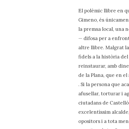
Prem intro o ESC per tancar
El polèmic llibre en q
Gimeno, és únicament
la premsa local, una 
— difosa per a enfront
altre llibre. Malgrat 
fidels a la història d
reinstaurar, amb diner
de la Plana, que en el
. Si la persona que ac
afusellar, torturar i 
ciutadans de Castelló
excelentíssim alcalde
opositors i a tota me