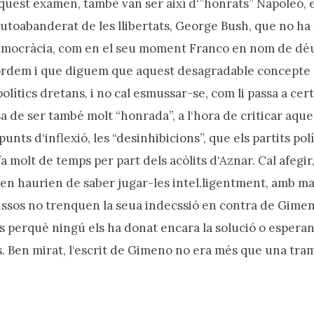
quest examen, també van ser així d‘”honrats” Napoleó, e
 autoabanderat de les llibertats, George Bush, que no ha
mocràcia, com en el seu moment Franco en nom de déu i 
ordem i que diguem que aquest desagradable concepte
lítics dretans, i no cal esmussar-se, com li passa a certa 
a de ser també molt “honrada”, a l‘hora de criticar aqu
punts d‘inflexió, les “desinhibicions”, que els partits pol
 molt de temps per part dels acòlits d‘Aznar. Cal afegir
ten haurien de saber jugar-les intel.ligentment, amb 
issos no trenquen la seua indecssió en contra de Gime
s perquè ningú els ha donat encara la solució o esperan
ls. Ben mirat, l‘escrit de Gimeno no era més que una tra