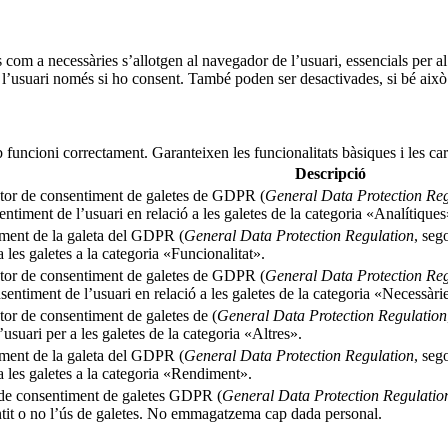
s com a necessàries s’allotgen al navegador de l’usuari, essencials per 
l’usuari només si ho consent. També poden ser desactivades, si bé això 
 funcioni correctament. Garanteixen les funcionalitats bàsiques i les ca
Descripció
ector de consentiment de galetes de GDPR (
General Data Protection Reg
ntiment de l’usuari en relació a les galetes de la categoria «Analítiques
timent de la galeta del GDPR (
General Data Protection Regulation
, seg
 les galetes a la categoria «Funcionalitat».
ector de consentiment de galetes de GDPR (
General Data Protection Reg
entiment de l’usuari en relació a les galetes de la categoria «Necessàri
tor de consentiment de galetes de (
General Data Protection Regulation
suari per a les galetes de la categoria «Altres».
timent de la galeta del GDPR (
General Data Protection Regulation
, seg
a les galetes a la categoria «Rendiment».
r de consentiment de galetes GDPR (
General Data Protection Regulatio
tit o no l’ús de galetes. No emmagatzema cap dada personal.