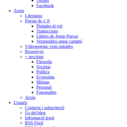
Twitter
Facebook
Arxiu
Literatura
Poesia de J. P.
Piulades al vol
Traduccions
Llibres de Josep Porcar
Versigrafies sense cartabó
Vídeopoesia: veus mirades
Ressenyes
+ seccions
Filosofia
Societat
Política
Economia
Mitjans
Personal
Fotografies
Arxiu
Usuaris
Contacte i subscripció
Ús del blog
Informació legal
RSS Feed