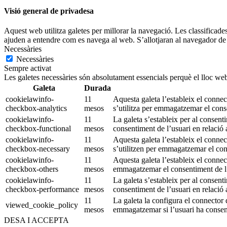
Visió general de privadesa
Aquest web utilitza galetes per millorar la navegació. Les classificade
ajuden a entendre com es navega al web. S’allotjaran al navegador de 
Necessàries
Necessàries
Sempre activat
Les galetes necessàries són absolutament essencials perquè el lloc web
Galeta
Durada
cookielawinfo-
11
Aquesta galeta l’estableix el conn
checkbox-analytics
mesos
s’utilitza per emmagatzemar el conse
cookielawinfo-
11
La galeta s’estableix per al consen
checkbox-functional
mesos
consentiment de l’usuari en relació a
cookielawinfo-
11
Aquesta galeta l’estableix el conn
checkbox-necessary
mesos
s’utilitzen per emmagatzemar el cons
cookielawinfo-
11
Aquesta galeta l’estableix el connec
checkbox-others
mesos
emmagatzemar el consentiment de l’u
cookielawinfo-
11
La galeta s’estableix per al consen
checkbox-performance
mesos
consentiment de l’usuari en relació 
11
La galeta la configura el connecto
viewed_cookie_policy
mesos
emmagatzemar si l’usuari ha consen
DESA I ACCEPTA