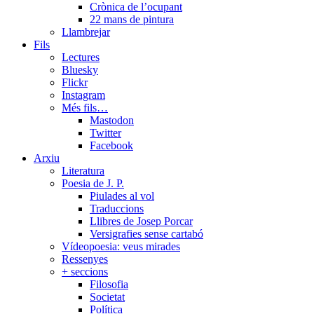
Crònica de l’ocupant
22 mans de pintura
Llambrejar
Fils
Lectures
Bluesky
Flickr
Instagram
Més fils…
Mastodon
Twitter
Facebook
Arxiu
Literatura
Poesia de J. P.
Piulades al vol
Traduccions
Llibres de Josep Porcar
Versigrafies sense cartabó
Vídeopoesia: veus mirades
Ressenyes
+ seccions
Filosofia
Societat
Política