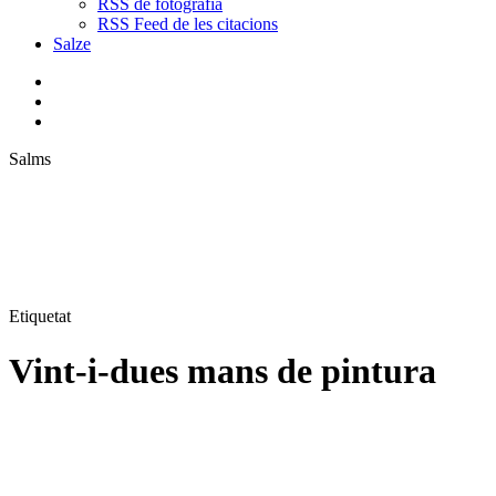
RSS de fotografia
RSS Feed de les citacions
Salze
bluesky
instagram
flickr
mastodon
search
Menu
Salms
Etiquetat
Vint-i-dues mans de pintura