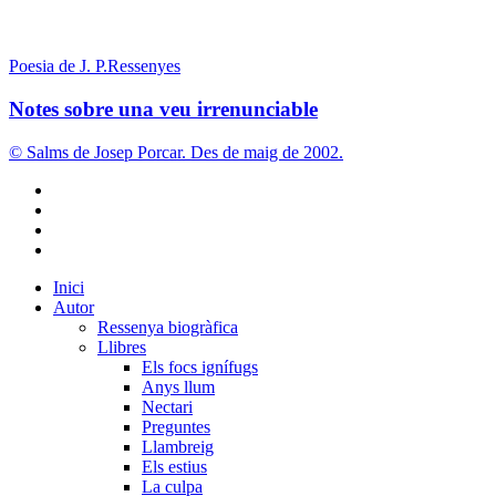
Notes
sobre
Poesia de J. P.
Ressenyes
una
veu
Notes sobre una veu irrenunciable
irrenunciable
© Salms de Josep Porcar. Des de maig de 2002.
bluesky
instagram
flickr
mastodon
Close
Inici
Menu
Autor
Ressenya biogràfica
Llibres
Els focs ignífugs
Anys llum
Nectari
Preguntes
Llambreig
Els estius
La culpa