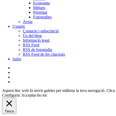
Economia
Mitjans
Personal
Fotografies
Arxiu
Usuaris
Contacte i subscripció
Ús del blog
Informació legal
RSS Feed
RSS de fotografia
RSS Feed de les citacions
Salze
bluesky
instagram
flickr
mastodon
Aquest lloc web fa servir galetes per millorar la teva navegació. Clica 
Configurar
Acceptar-ho tot
Tanca