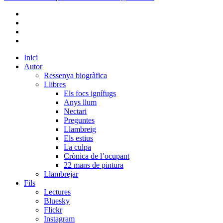
bluesky
instagram
flickr
mastodon
Close
Inici
Menu
Autor
Ressenya biogràfica
Llibres
Els focs ignífugs
Anys llum
Nectari
Preguntes
Llambreig
Els estius
La culpa
Crònica de l’ocupant
22 mans de pintura
Llambrejar
Fils
Lectures
Bluesky
Flickr
Instagram