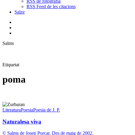
RSS de fotografia
RSS Feed de les citacions
Salze
bluesky
instagram
flickr
mastodon
search
Menu
Salms
Etiquetat
poma
Naturalesa
viva
Literatura
Poesia
Poesia de J. P.
Naturalesa viva
© Salms de Josep Porcar. Des de maig de 2002.