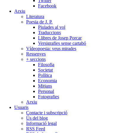
Twitter
Facebook
Arxiu
Literatura
Poesia de J. P.
Piulades al vol
Traduccions
Llibres de Josep Porcar
Versigrafies sense cartabó
Vídeopoesia: veus mirades
Ressenyes
+ seccions
Filosofia
Societat
Política
Economia
Mitjans
Personal
Fotografies
Arxiu
Usuaris
Contacte i subscripció
Ús del blog
Informació legal
RSS Feed