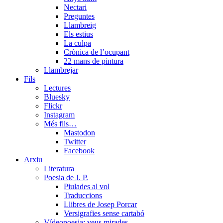
Nectari
Preguntes
Llambreig
Els estius
La culpa
Crònica de l’ocupant
22 mans de pintura
Llambrejar
Fils
Lectures
Bluesky
Flickr
Instagram
Més fils…
Mastodon
Twitter
Facebook
Arxiu
Literatura
Poesia de J. P.
Piulades al vol
Traduccions
Llibres de Josep Porcar
Versigrafies sense cartabó
Vídeopoesia: veus mirades