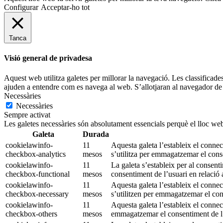
Configurar
Acceptar-ho tot
Tanca
Visió general de privadesa
Aquest web utilitza galetes per millorar la navegació. Les classificade
ajuden a entendre com es navega al web. S’allotjaran al navegador de 
Necessàries
Necessàries
Sempre activat
Les galetes necessàries són absolutament essencials perquè el lloc web
Galeta
Durada
cookielawinfo-
11
Aquesta galeta l’estableix el conn
checkbox-analytics
mesos
s’utilitza per emmagatzemar el conse
cookielawinfo-
11
La galeta s’estableix per al consen
checkbox-functional
mesos
consentiment de l’usuari en relació a
cookielawinfo-
11
Aquesta galeta l’estableix el conn
checkbox-necessary
mesos
s’utilitzen per emmagatzemar el cons
cookielawinfo-
11
Aquesta galeta l’estableix el connec
checkbox-others
mesos
emmagatzemar el consentiment de l’u