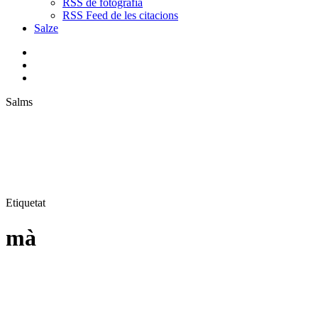
RSS de fotografia
RSS Feed de les citacions
Salze
bluesky
instagram
flickr
mastodon
search
Menu
Salms
Etiquetat
mà