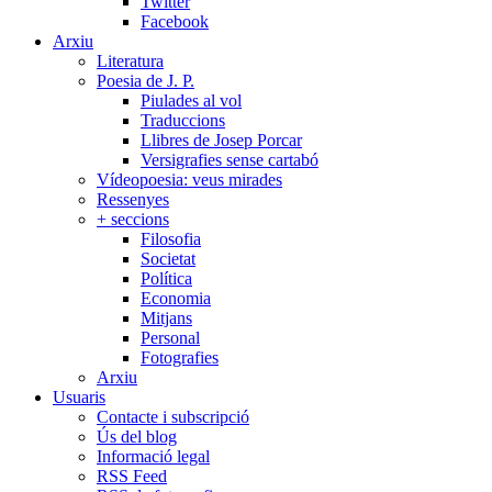
Twitter
Facebook
Arxiu
Literatura
Poesia de J. P.
Piulades al vol
Traduccions
Llibres de Josep Porcar
Versigrafies sense cartabó
Vídeopoesia: veus mirades
Ressenyes
+ seccions
Filosofia
Societat
Política
Economia
Mitjans
Personal
Fotografies
Arxiu
Usuaris
Contacte i subscripció
Ús del blog
Informació legal
RSS Feed