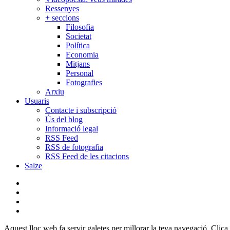
Ressenyes
+ seccions
Filosofia
Societat
Política
Economia
Mitjans
Personal
Fotografies
Arxiu
Usuaris
Contacte i subscripció
Ús del blog
Informació legal
RSS Feed
RSS de fotografia
RSS Feed de les citacions
Salze
bluesky
instagram
flickr
mastodon
Aquest lloc web fa servir galetes per millorar la teva navegació. Clica 