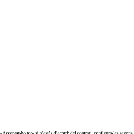
«Acceptar-ho tot» si n’estàs d’acord; del contrari, configura-les segons 