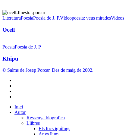
Ocell
Literatura
Poesia
Poesia de J. P.
Vídeopoesia: veus mirades
Videos
Ocell
Khipu
Poesia
Poesia de J. P.
Khipu
© Salms de Josep Porcar. Des de maig de 2002.
bluesky
instagram
flickr
mastodon
Close
Inici
Menu
Autor
Ressenya biogràfica
Llibres
Els focs ignífugs
Anys llum