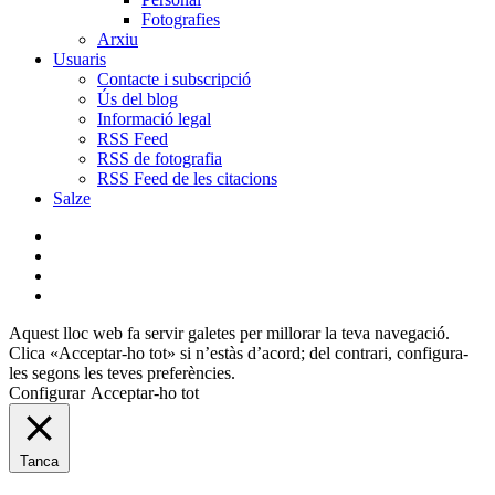
Fotografies
Arxiu
Usuaris
Contacte i subscripció
Ús del blog
Informació legal
RSS Feed
RSS de fotografia
RSS Feed de les citacions
Salze
bluesky
instagram
flickr
mastodon
Aquest lloc web fa servir galetes per millorar la teva navegació.
Clica «Acceptar-ho tot» si n’estàs d’acord; del contrari, configura-
les segons les teves preferències.
Configurar
Acceptar-ho tot
Tanca