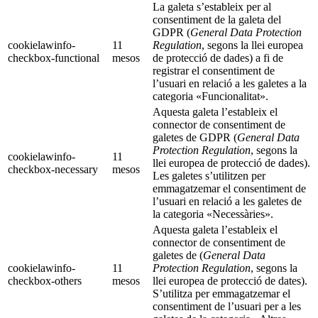
La galeta s’estableix per al
consentiment de la galeta del
GDPR (
General Data Protection
cookielawinfo-
11
Regulation
, segons la llei europea
checkbox-functional
mesos
de protecció de dades) a fi de
registrar el consentiment de
l’usuari en relació a les galetes a la
categoria «Funcionalitat».
Aquesta galeta l’estableix el
connector de consentiment de
galetes de GDPR (
General Data
Protection Regulation
, segons la
cookielawinfo-
11
llei europea de protecció de dades).
checkbox-necessary
mesos
Les galetes s’utilitzen per
emmagatzemar el consentiment de
l’usuari en relació a les galetes de
la categoria «Necessàries».
Aquesta galeta l’estableix el
connector de consentiment de
galetes de (
General Data
cookielawinfo-
11
Protection Regulation
, segons la
checkbox-others
mesos
llei europea de protecció de dates).
S’utilitza per emmagatzemar el
consentiment de l’usuari per a les