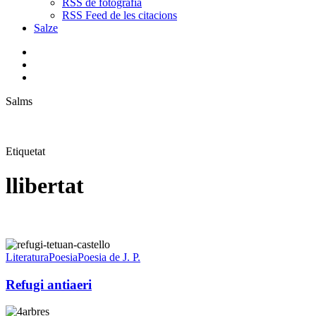
RSS de fotografia
RSS Feed de les citacions
Salze
bluesky
instagram
flickr
mastodon
search
Menu
Salms
Etiquetat
llibertat
Refugi
antiaeri
Literatura
Poesia
Poesia de J. P.
Refugi antiaeri
Ensenya