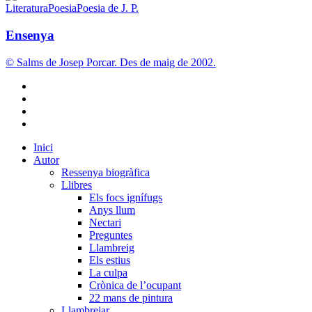
Literatura
Poesia
Poesia de J. P.
Ensenya
© Salms de Josep Porcar. Des de maig de 2002.
bluesky
instagram
flickr
mastodon
Close
Inici
Menu
Autor
Ressenya biogràfica
Llibres
Els focs ignífugs
Anys llum
Nectari
Preguntes
Llambreig
Els estius
La culpa
Crònica de l’ocupant
22 mans de pintura
Llambrejar