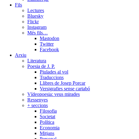
Fils
Lectures
Bluesky
Flickr
Instagram
Més fils…
Mastodon
Twitter
Facebook
Arxiu
Literatura
Poesia de J. P.
Piulades al vol
Traduccions
Llibres de Josep Porcar
Versigrafies sense cartabó
Vídeopoesia: veus mirades
Ressenyes
+ seccions
Filosofia
Societat
Política
Economia
Mitjans
Personal