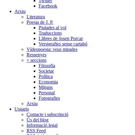
Twitter
Facebook
Arxiu
Literatura
Poesia de J. P.
Piulades al vol
Traduccions
Llibres de Josep Porcar
Versigrafies sense cartabó
Vídeopoesia: veus mirades
Ressenyes
+ seccions
Filosofia
Societat
Política
Economia
Mitjans
Personal
Fotografies
Arxiu
Usuaris
Contacte i subscripció
Ús del blog
Informació legal
RSS Feed