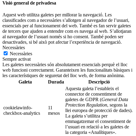
Visió general de privadesa
Aquest web utilitza galetes per millorar la navegació. Les
classificades com a necessàries s’allotgen al navegador de l’usuari,
essencials per al funcionament del web. També es fan servir galetes
de tercers que ajuden a entendre com es navega al web. S’allotjaran
al navegador de l’usuari només si ho consent. També poden ser
desactivades, si bé això pot afectar l’experiència de navegació.
Necessàries
Necessàries
Sempre activat
Les galetes necessàries són absolutament essencials perquè el lloc
web funcioni correctament. Garanteixen les funcionalitats bàsiques i
les característiques de seguretat del lloc web, de forma anònima.
Galeta
Durada
Descripció
Aquesta galeta l’estableix el
connector de consentiment de
galetes de GDPR (
General Data
Protection Regulation
, segons la
cookielawinfo-
11
llei europea de protecció de dades).
checkbox-analytics
mesos
La galeta s’utilitza per
emmagatzemar el consentiment de
l’usuari en relació a les galetes de
la categoria «Analítiques».