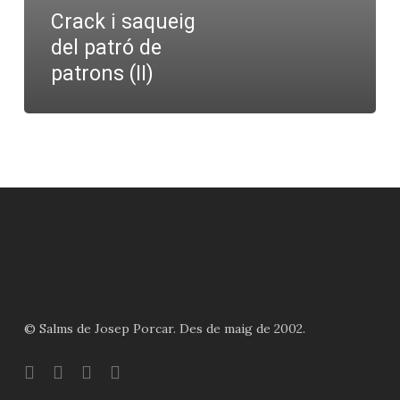
de
Crack i saqueig
patrons
del patró de
(II)
patrons (II)
© Salms de Josep Porcar. Des de maig de 2002.
bluesky
instagram
flickr
mastodon