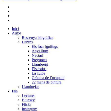
bluesky
instagram
flickr
mastodon
Close
Inici
Menu
Autor
Ressenya biogràfica
Llibres
Els focs ignífugs
Anys llum
Nectari
Preguntes
Llambreig
Els estius
La culpa
Crònica de l’ocupant
22 mans de pintura
Llambrejar
Fils
Lectures
Bluesky
Flickr
Instagram