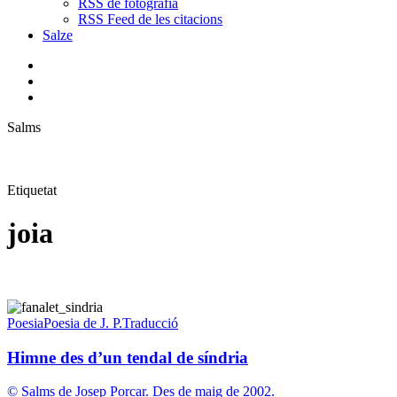
RSS de fotografia
RSS Feed de les citacions
Salze
bluesky
instagram
flickr
mastodon
search
Menu
Salms
Etiquetat
joia
Himne
des
Poesia
Poesia de J. P.
Traducció
d’un
tendal
Himne des d’un tendal de síndria
de
síndria
© Salms de Josep Porcar. Des de maig de 2002.