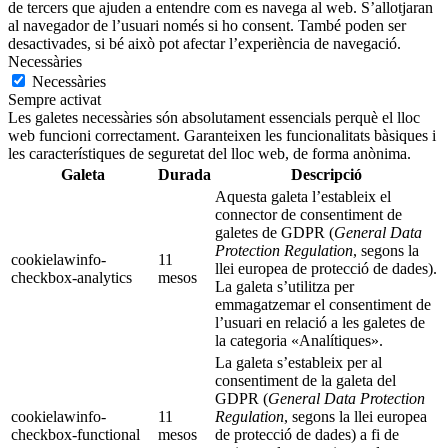
de tercers que ajuden a entendre com es navega al web. S’allotjaran
al navegador de l’usuari només si ho consent. També poden ser
desactivades, si bé això pot afectar l’experiència de navegació.
Necessàries
Necessàries
Sempre activat
Les galetes necessàries són absolutament essencials perquè el lloc
web funcioni correctament. Garanteixen les funcionalitats bàsiques i
les característiques de seguretat del lloc web, de forma anònima.
Galeta
Durada
Descripció
Aquesta galeta l’estableix el
connector de consentiment de
galetes de GDPR (
General Data
Protection Regulation
, segons la
cookielawinfo-
11
llei europea de protecció de dades).
checkbox-analytics
mesos
La galeta s’utilitza per
emmagatzemar el consentiment de
l’usuari en relació a les galetes de
la categoria «Analítiques».
La galeta s’estableix per al
consentiment de la galeta del
GDPR (
General Data Protection
cookielawinfo-
11
Regulation
, segons la llei europea
checkbox-functional
mesos
de protecció de dades) a fi de