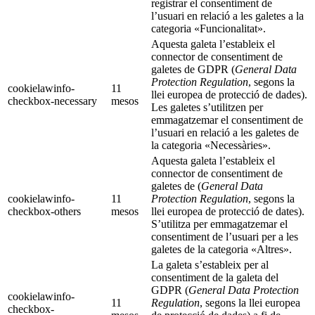
registrar el consentiment de
l’usuari en relació a les galetes a la
categoria «Funcionalitat».
Aquesta galeta l’estableix el
connector de consentiment de
galetes de GDPR (
General Data
Protection Regulation
, segons la
cookielawinfo-
11
llei europea de protecció de dades).
checkbox-necessary
mesos
Les galetes s’utilitzen per
emmagatzemar el consentiment de
l’usuari en relació a les galetes de
la categoria «Necessàries».
Aquesta galeta l’estableix el
connector de consentiment de
galetes de (
General Data
cookielawinfo-
11
Protection Regulation
, segons la
checkbox-others
mesos
llei europea de protecció de dates).
S’utilitza per emmagatzemar el
consentiment de l’usuari per a les
galetes de la categoria «Altres».
La galeta s’estableix per al
consentiment de la galeta del
GDPR (
General Data Protection
cookielawinfo-
11
Regulation
, segons la llei europea
checkbox-