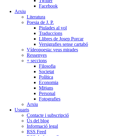
Twitter
Facebook
Arxiu
Literatura
Poesia de J. P.
Piulades al vol
Traduccions
Llibres de Josep Porcar
Versigrafies sense cartabó
Vídeopoesia: veus mirades
Ressenyes
+ seccions
Filosofia
Societat
Política
Economia
Mitjans
Personal
Fotografies
Arxiu
Usuaris
Contacte i subscripció
Ús del blog
Informació legal
RSS Feed