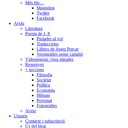
Més fils…
Mastodon
Twitter
Facebook
Arxiu
Literatura
Poesia de J. P.
Piulades al vol
Traduccions
Llibres de Josep Porcar
Versigrafies sense cartabó
Vídeopoesia: veus mirades
Ressenyes
+ seccions
Filosofia
Societat
Política
Economia
Mitjans
Personal
Fotografies
Arxiu
Usuaris
Contacte i subscripció
Ús del blog