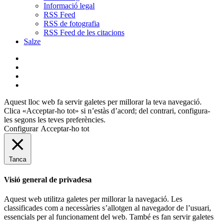
Informació legal
RSS Feed
RSS de fotografia
RSS Feed de les citacions
Salze
bluesky
instagram
flickr
mastodon
Aquest lloc web fa servir galetes per millorar la teva navegació.
Clica «Acceptar-ho tot» si n’estàs d’acord; del contrari, configura-
les segons les teves preferències.
Configurar
Acceptar-ho tot
Tanca
Visió general de privadesa
Aquest web utilitza galetes per millorar la navegació. Les
classificades com a necessàries s’allotgen al navegador de l’usuari,
essencials per al funcionament del web. També es fan servir galetes