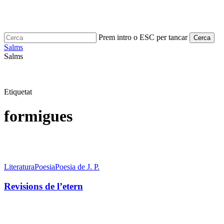
Skip
to
main
content
Prem intro o ESC per tancar
Cerca
Close
Salms
Cerca
search
Menu
Salms
Etiquetat
formigues
Revisions
de
Literatura
Poesia
Poesia de J. P.
l’etern
Revisions de l’etern