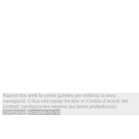
Aquest lloc web fa servir galetes per millorar la teva
navegació. Clica «Acceptar-ho tot» si n’estàs d’acord; del
contrari, configura-les segons les teves preferències.
Configurar
Acceptar-ho tot
© Salms de Josep Porcar. Des de maig de 2002.
bluesky