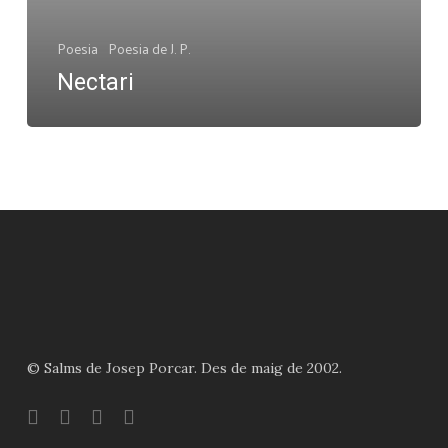
Poesia
Poesia de J. P.
Nectari
© Salms de Josep Porcar. Des de maig de 2002.
bluesky
instagram
flickr
mastodon