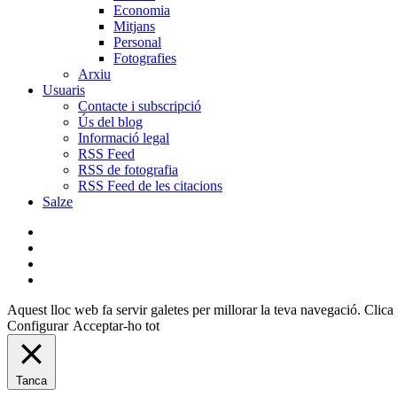
Economia
Mitjans
Personal
Fotografies
Arxiu
Usuaris
Contacte i subscripció
Ús del blog
Informació legal
RSS Feed
RSS de fotografia
RSS Feed de les citacions
Salze
bluesky
instagram
flickr
mastodon
Aquest lloc web fa servir galetes per millorar la teva navegació. Clica 
Configurar
Acceptar-ho tot
Tanca