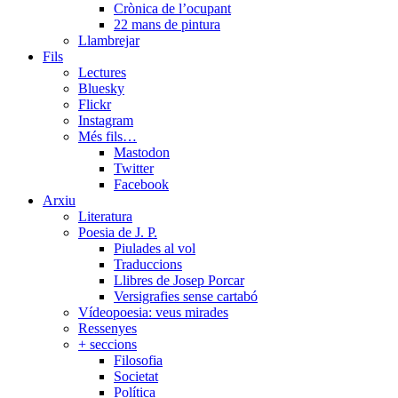
Crònica de l’ocupant
22 mans de pintura
Llambrejar
Fils
Lectures
Bluesky
Flickr
Instagram
Més fils…
Mastodon
Twitter
Facebook
Arxiu
Literatura
Poesia de J. P.
Piulades al vol
Traduccions
Llibres de Josep Porcar
Versigrafies sense cartabó
Vídeopoesia: veus mirades
Ressenyes
+ seccions
Filosofia
Societat
Política