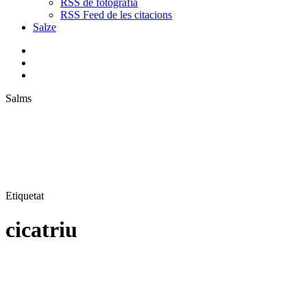
RSS de fotografia
RSS Feed de les citacions
Salze
bluesky
instagram
flickr
mastodon
search
Menu
Salms
Etiquetat
cicatriu