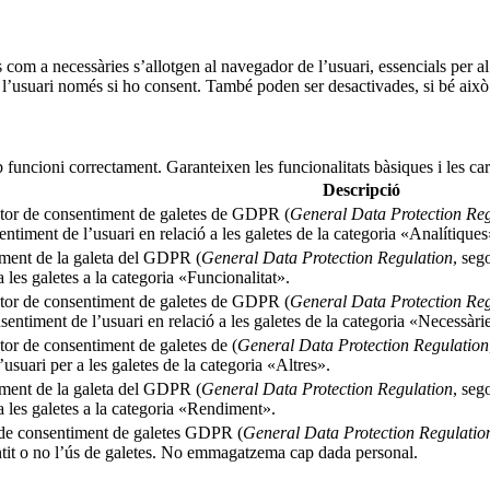
s com a necessàries s’allotgen al navegador de l’usuari, essencials per 
l’usuari només si ho consent. També poden ser desactivades, si bé això 
 funcioni correctament. Garanteixen les funcionalitats bàsiques i les ca
Descripció
ector de consentiment de galetes de GDPR (
General Data Protection Reg
ntiment de l’usuari en relació a les galetes de la categoria «Analítiques
timent de la galeta del GDPR (
General Data Protection Regulation
, seg
 les galetes a la categoria «Funcionalitat».
ector de consentiment de galetes de GDPR (
General Data Protection Reg
entiment de l’usuari en relació a les galetes de la categoria «Necessàri
tor de consentiment de galetes de (
General Data Protection Regulation
suari per a les galetes de la categoria «Altres».
timent de la galeta del GDPR (
General Data Protection Regulation
, seg
a les galetes a la categoria «Rendiment».
r de consentiment de galetes GDPR (
General Data Protection Regulatio
tit o no l’ús de galetes. No emmagatzema cap dada personal.