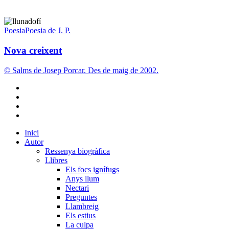
Nova
creixent
Poesia
Poesia de J. P.
Nova creixent
© Salms de Josep Porcar. Des de maig de 2002.
bluesky
instagram
flickr
mastodon
Close
Inici
Menu
Autor
Ressenya biogràfica
Llibres
Els focs ignífugs
Anys llum
Nectari
Preguntes
Llambreig
Els estius
La culpa