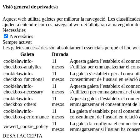
Visió general de privadesa
Aquest web utilitza galetes per millorar la navegació. Les classificade
ajuden a entendre com es navega al web. S’allotjaran al navegador de 
Necessàries
Necessàries
Sempre activat
Les galetes necessàries són absolutament essencials perquè el lloc web
Galeta
Durada
cookielawinfo-
11
Aquesta galeta l’estableix el conn
checkbox-analytics
mesos
s’utilitza per emmagatzemar el conse
cookielawinfo-
11
La galeta s’estableix per al consen
checkbox-functional
mesos
consentiment de l’usuari en relació a
cookielawinfo-
11
Aquesta galeta l’estableix el conn
checkbox-necessary
mesos
s’utilitzen per emmagatzemar el cons
cookielawinfo-
11
Aquesta galeta l’estableix el connec
checkbox-others
mesos
emmagatzemar el consentiment de l’u
cookielawinfo-
11
La galeta s’estableix per al consen
checkbox-performance
mesos
consentiment de l’usuari en relació 
11
La galeta la configura el connecto
viewed_cookie_policy
mesos
emmagatzemar si l’usuari ha consen
DESA I ACCEPTA