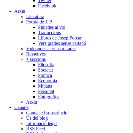
Twitter
Facebook
Arxiu
Literatura
Poesia de J. P.
Piulades al vol
Traduccions
Llibres de Josep Porcar
Versigrafies sense cartabó
Vídeopoesia: veus mirades
Ressenyes
+ seccions
Filosofia
Societat
Política
Economia
Mitjans
Personal
Fotografies
Arxiu
Usuaris
Contacte i subscripció
Ús del blog
Informació legal
RSS Feed