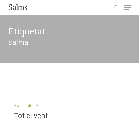
Menu
Skip
Salms
search
to
main
Etiquetat
content
calma
Tot
el
Poesia de J. P.
vent
Tot el vent