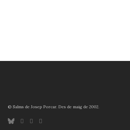
© Salms de Josep Porcar. Des de maig de 2002.
bluesky
instagram
flickr
mastodon