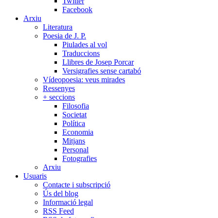
Twitter
Facebook
Arxiu
Literatura
Poesia de J. P.
Piulades al vol
Traduccions
Llibres de Josep Porcar
Versigrafies sense cartabó
Vídeopoesia: veus mirades
Ressenyes
+ seccions
Filosofia
Societat
Política
Economia
Mitjans
Personal
Fotografies
Arxiu
Usuaris
Contacte i subscripció
Ús del blog
Informació legal
RSS Feed