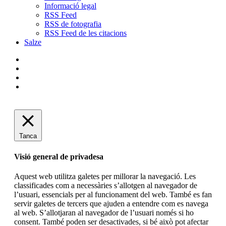
Informació legal
RSS Feed
RSS de fotografia
RSS Feed de les citacions
Salze
bluesky
instagram
flickr
mastodon
Tanca
Visió general de privadesa
Aquest web utilitza galetes per millorar la navegació. Les
classificades com a necessàries s’allotgen al navegador de
l’usuari, essencials per al funcionament del web. També es fan
servir galetes de tercers que ajuden a entendre com es navega
al web. S’allotjaran al navegador de l’usuari només si ho
consent. També poden ser desactivades, si bé això pot afectar