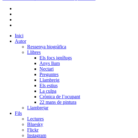
bluesky
instagram
flickr
mastodon
Close
Inici
Menu
Autor
Ressenya biogràfica
Llibres
Els focs ignífugs
Anys llum
Nectari
Preguntes
Llambreig
Els estius
La culpa
Crònica de l’ocupant
22 mans de pintura
Llambrejar
Fils
Lectures
Bluesky
Flickr
Instagram