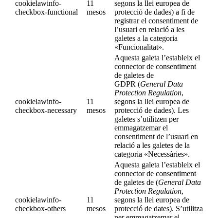
cookielawinfo-
11
segons la llei europea de
checkbox-functional
mesos
protecció de dades) a fi de
registrar el consentiment de
l’usuari en relació a les
galetes a la categoria
«Funcionalitat».
Aquesta galeta l’estableix el
connector de consentiment
de galetes de
GDPR (
General Data
Protection Regulation
,
cookielawinfo-
11
segons la llei europea de
checkbox-necessary
mesos
protecció de dades). Les
galetes s’utilitzen per
emmagatzemar el
consentiment de l’usuari en
relació a les galetes de la
categoria «Necessàries».
Aquesta galeta l’estableix el
connector de consentiment
de galetes de (
General Data
Protection Regulation
,
cookielawinfo-
11
segons la llei europea de
checkbox-others
mesos
protecció de dates). S’utilitza
per emmagatzemar el