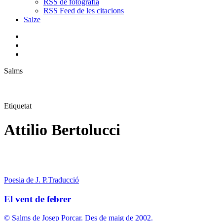
RSS de fotografia
RSS Feed de les citacions
Salze
bluesky
instagram
flickr
mastodon
search
Menu
Salms
Etiquetat
Attilio Bertolucci
El
vent
Poesia de J. P.
Traducció
de
febrer
El vent de febrer
© Salms de Josep Porcar. Des de maig de 2002.