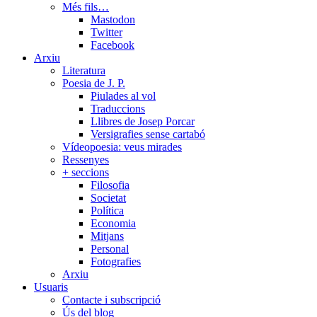
Més fils…
Mastodon
Twitter
Facebook
Arxiu
Literatura
Poesia de J. P.
Piulades al vol
Traduccions
Llibres de Josep Porcar
Versigrafies sense cartabó
Vídeopoesia: veus mirades
Ressenyes
+ seccions
Filosofia
Societat
Política
Economia
Mitjans
Personal
Fotografies
Arxiu
Usuaris
Contacte i subscripció
Ús del blog