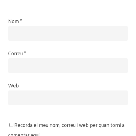
Nom
*
Correu
*
Web
Recorda el meu nom, correu i web per quan torni a
comentar aquí