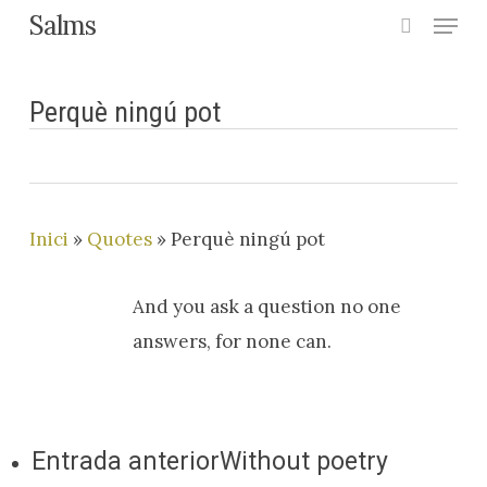
Menu
Skip
Salms
search
to
main
Perquè ningú pot
content
Inici
»
Quotes
»
Perquè ningú pot
And you ask a question no one
answers, for none can.
Entrada anterior
Without poetry