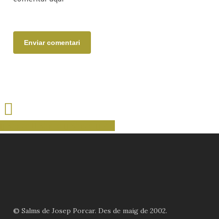
Share
Share
Share
Share
Pin
© Salms de Josep Porcar. Des de maig de 2002.