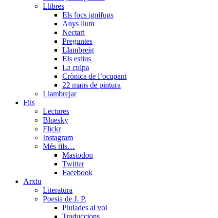
Llibres
Els focs ignífugs
Anys llum
Nectari
Preguntes
Llambreig
Els estius
La culpa
Crònica de l’ocupant
22 mans de pintura
Llambrejar
Fils
Lectures
Bluesky
Flickr
Instagram
Més fils…
Mastodon
Twitter
Facebook
Arxiu
Literatura
Poesia de J. P.
Piulades al vol
Traduccions