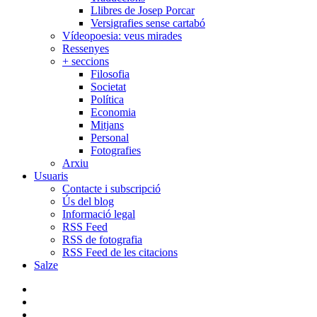
Llibres de Josep Porcar
Versigrafies sense cartabó
Vídeopoesia: veus mirades
Ressenyes
+ seccions
Filosofia
Societat
Política
Economia
Mitjans
Personal
Fotografies
Arxiu
Usuaris
Contacte i subscripció
Ús del blog
Informació legal
RSS Feed
RSS de fotografia
RSS Feed de les citacions
Salze
bluesky
instagram
flickr