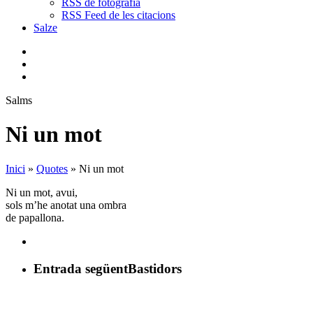
RSS de fotografia
RSS Feed de les citacions
Salze
bluesky
instagram
flickr
mastodon
search
Menu
Salms
Ni un mot
Inici
»
Quotes
»
Ni un mot
Ni un mot, avui,
sols m’he anotat una ombra
de papallona.
Entrada següent
Bastidors