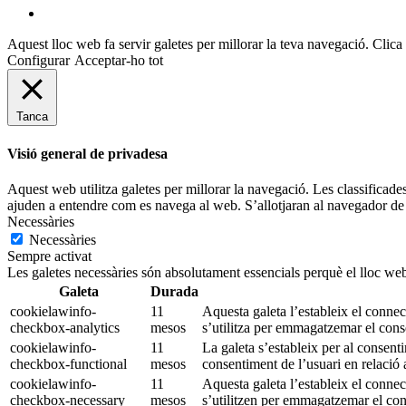
mastodon
Aquest lloc web fa servir galetes per millorar la teva navegació. Clica 
Configurar
Acceptar-ho tot
Tanca
Visió general de privadesa
Aquest web utilitza galetes per millorar la navegació. Les classificade
ajuden a entendre com es navega al web. S’allotjaran al navegador de 
Necessàries
Necessàries
Sempre activat
Les galetes necessàries són absolutament essencials perquè el lloc web
Galeta
Durada
cookielawinfo-
11
Aquesta galeta l’estableix el conn
checkbox-analytics
mesos
s’utilitza per emmagatzemar el conse
cookielawinfo-
11
La galeta s’estableix per al consen
checkbox-functional
mesos
consentiment de l’usuari en relació a
cookielawinfo-
11
Aquesta galeta l’estableix el conn
checkbox-necessary
mesos
s’utilitzen per emmagatzemar el cons