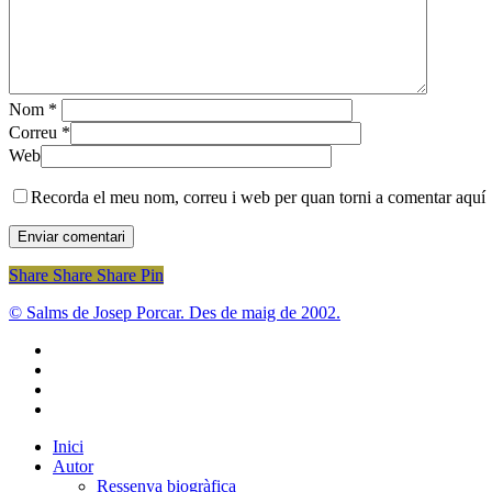
Nom
*
Correu
*
Web
Recorda el meu nom, correu i web per quan torni a comentar aquí
Share
Share
Share
Share
Pin
© Salms de Josep Porcar. Des de maig de 2002.
bluesky
instagram
flickr
mastodon
Close
Inici
Menu
Autor
Ressenya biogràfica