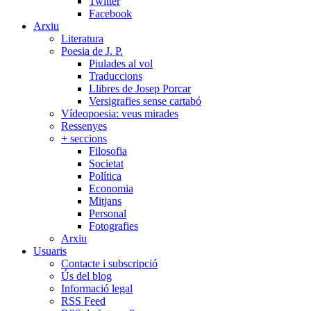
Twitter
Facebook
Arxiu
Literatura
Poesia de J. P.
Piulades al vol
Traduccions
Llibres de Josep Porcar
Versigrafies sense cartabó
Vídeopoesia: veus mirades
Ressenyes
+ seccions
Filosofia
Societat
Política
Economia
Mitjans
Personal
Fotografies
Arxiu
Usuaris
Contacte i subscripció
Ús del blog
Informació legal
RSS Feed