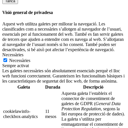
Tanca
Visió general de privadesa
Aquest web utilitza galetes per millorar la navegació. Les
classificades com a necessàries s’allotgen al navegador de l’usuari,
essencials per al funcionament del web. També es fan servir galetes
de tercers que ajuden a entendre com es navega al web. S’allotjaran
al navegador de l’usuari només si ho consent. També poden ser
desactivades, si bé això pot afectar l’experiència de navegació.
Necessàries
Necessàries
Sempre activat
Les galetes necessàries són absolutament essencials perquè el lloc
web funcioni correctament. Garanteixen les funcionalitats bàsiques i
les característiques de seguretat del lloc web, de forma anònima.
Galeta
Durada
Descripció
Aquesta galeta l’estableix el
connector de consentiment de
galetes de GDPR (
General Data
Protection Regulation
, segons la
cookielawinfo-
11
llei europea de protecció de dades).
checkbox-analytics
mesos
La galeta s’utilitza per
emmagatzemar el consentiment de