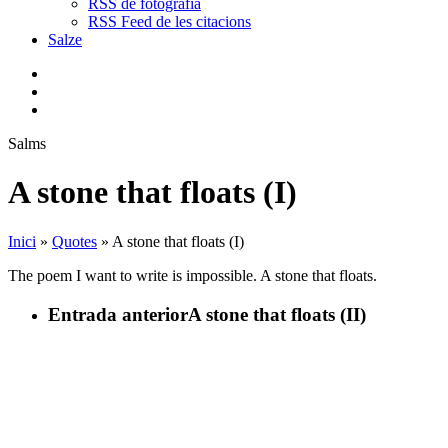
RSS de fotografia
RSS Feed de les citacions
Salze
bluesky
instagram
flickr
mastodon
search
Menu
Salms
A stone that floats (I)
Inici
»
Quotes
»
A stone that floats (I)
The poem I want to write is impossible. A stone that floats.
Entrada anterior
A stone that floats (II)