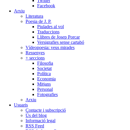
Twitter
Facebook
Arxiu
Literatura
Poesia de J. P.
Piulades al vol
Traduccions
Llibres de Josep Porcar
Versigrafies sense cartabó
Vídeopoesia: veus mirades
Ressenyes
+ seccions
Filosofia
Societat
Política
Economia
Mitjans
Personal
Fotografies
Arxiu
Usuaris
Contacte i subscripció
Ús del blog
Informació legal
RSS Feed