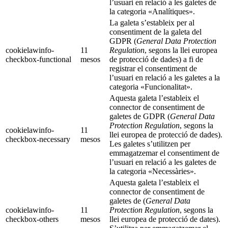
l’usuari en relació a les galetes de
la categoria «Analítiques».
La galeta s’estableix per al
consentiment de la galeta del
GDPR (
General Data Protection
cookielawinfo-
11
Regulation
, segons la llei europea
checkbox-functional
mesos
de protecció de dades) a fi de
registrar el consentiment de
l’usuari en relació a les galetes a la
categoria «Funcionalitat».
Aquesta galeta l’estableix el
connector de consentiment de
galetes de GDPR (
General Data
Protection Regulation
, segons la
cookielawinfo-
11
llei europea de protecció de dades).
checkbox-necessary
mesos
Les galetes s’utilitzen per
emmagatzemar el consentiment de
l’usuari en relació a les galetes de
la categoria «Necessàries».
Aquesta galeta l’estableix el
connector de consentiment de
galetes de (
General Data
cookielawinfo-
11
Protection Regulation
, segons la
checkbox-others
mesos
llei europea de protecció de dates).