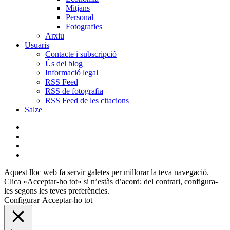
Mitjans
Personal
Fotografies
Arxiu
Usuaris
Contacte i subscripció
Ús del blog
Informació legal
RSS Feed
RSS de fotografia
RSS Feed de les citacions
Salze
bluesky
instagram
flickr
mastodon
Aquest lloc web fa servir galetes per millorar la teva navegació.
Clica «Acceptar-ho tot» si n’estàs d’acord; del contrari, configura-
les segons les teves preferències.
Configurar
Acceptar-ho tot