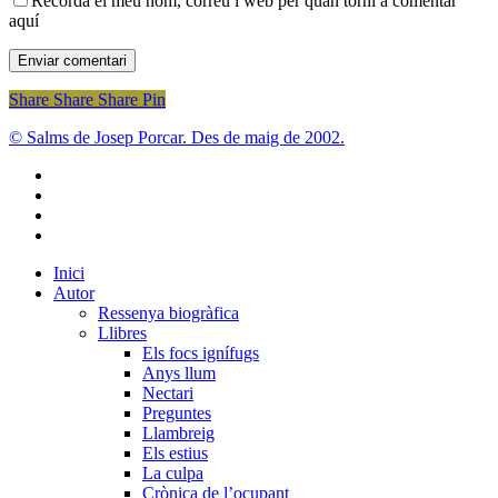
Recorda el meu nom, correu i web per quan torni a comentar
aquí
Share
Share
Share
Share
Pin
© Salms de Josep Porcar. Des de maig de 2002.
bluesky
instagram
flickr
mastodon
Close
Inici
Menu
Autor
Ressenya biogràfica
Llibres
Els focs ignífugs
Anys llum
Nectari
Preguntes
Llambreig
Els estius
La culpa
Crònica de l’ocupant