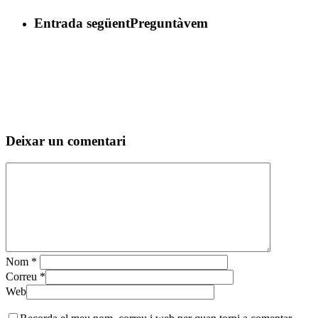
Entrada següent
Preguntàvem
Deixar un comentari
Nom
*
Correu
*
Web