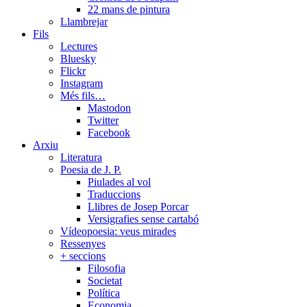
22 mans de pintura
Llambrejar
Fils
Lectures
Bluesky
Flickr
Instagram
Més fils…
Mastodon
Twitter
Facebook
Arxiu
Literatura
Poesia de J. P.
Piulades al vol
Traduccions
Llibres de Josep Porcar
Versigrafies sense cartabó
Vídeopoesia: veus mirades
Ressenyes
+ seccions
Filosofia
Societat
Política
Economia