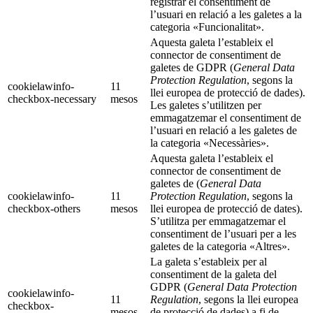
registrar el consentiment de
l’usuari en relació a les galetes a la
categoria «Funcionalitat».
Aquesta galeta l’estableix el
connector de consentiment de
galetes de GDPR (
General Data
Protection Regulation
, segons la
cookielawinfo-
11
llei europea de protecció de dades).
checkbox-necessary
mesos
Les galetes s’utilitzen per
emmagatzemar el consentiment de
l’usuari en relació a les galetes de
la categoria «Necessàries».
Aquesta galeta l’estableix el
connector de consentiment de
galetes de (
General Data
cookielawinfo-
11
Protection Regulation
, segons la
checkbox-others
mesos
llei europea de protecció de dates).
S’utilitza per emmagatzemar el
consentiment de l’usuari per a les
galetes de la categoria «Altres».
La galeta s’estableix per al
consentiment de la galeta del
GDPR (
General Data Protection
cookielawinfo-
11
Regulation
, segons la llei europea
checkbox-
mesos
de protecció de dades) a fi de