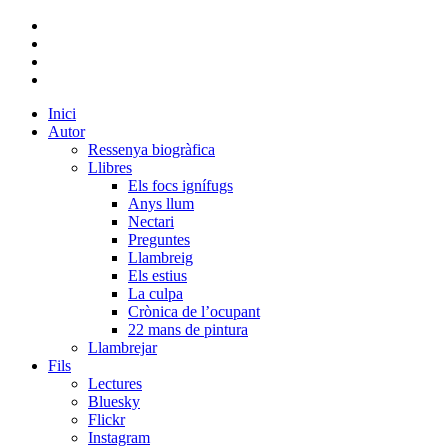
bluesky
instagram
flickr
mastodon
Close
Inici
Menu
Autor
Ressenya biogràfica
Llibres
Els focs ignífugs
Anys llum
Nectari
Preguntes
Llambreig
Els estius
La culpa
Crònica de l’ocupant
22 mans de pintura
Llambrejar
Fils
Lectures
Bluesky
Flickr
Instagram