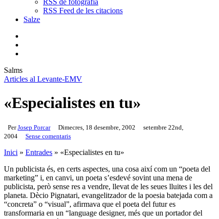
RSS de fotografia
RSS Feed de les citacions
Salze
bluesky
instagram
flickr
mastodon
search
Menu
Salms
Articles al Levante-EMV
«Especialistes en tu»
Per
Josep Porcar
Dimecres, 18 desembre, 2002
setembre 22nd,
2004
Sense comentaris
Inici
»
Entrades
»
«Especialistes en tu»
Un publicista és, en certs aspectes, una cosa així com un “poeta del
marketing” i, en canvi, un poeta s’esdevé sovint una mena de
publicista, però sense res a vendre, llevat de les seues lluites i les del
planeta. Dècio Pignatari, evangelitzador de la poesia batejada com a
“concreta” o “visual”, afirmava que el poeta del futur es
transformaria en un “language designer, més que un portador del