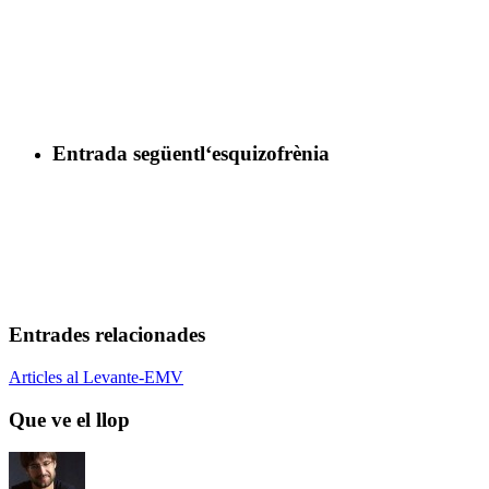
Entrada següent
l‘esquizofrènia
Entrades relacionades
Que
Articles al Levante-EMV
ve
el
Que ve el llop
llop