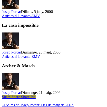
Josep Porcar
Dilluns, 5 juny, 2006
La
Articles al Levante-EMV
casa
impossible
La casa impossible
Josep Porcar
Diumenge, 28 maig, 2006
Archer
Articles al Levante-EMV
&
March
Archer & March
Josep Porcar
Diumenge, 21 maig, 2006
Share
Share
Share
Share
Pin
© Salms de Josep Porcar. Des de maig de 2002.