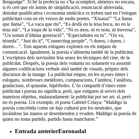
llenguatge”. Si bé la profecia no s’ha acomplert, almenys no encara,
si és cert que els ànims de simplificació, enunciació abreviada,
densitat qualificativa i economia sintàctica es troben tant en l’eslogan
publicitari com en els versos de molts poetes. “Xiuaua!” “La llama
que llama”, “La vaca que riu”, “Es desfà en la teua boca, no en la
teua mà”, “La xispa de la vida”, “Ni es mou, ni es nota, ni travessa”,
“Un somni d’última generació”, “Especialistes en tu”, “On va,
triomfa”, “Just do it”, “Connecting people”, “i duren, i duren, i
duren…”. Tots aquests eslogans exploten en els mitjans de
comunicació. Igualment, la poesia s’alimenta també de la publicitat.
L’escriptura dels novissíms feia seues les tècniques del cine, de la
publicitat. Després, la poesia dels vuitanta no solament va assumir
algunes codificacions verbals sinó també de visuals, pròpies dels
discursos de la imatge. La publicitat empra, en les st,eues rimes i
eslogans, nombroses metàfores, comparacions, l’antítesi, l’anàfora,
gradacions, el quiasme, hipèrboles. L’ús compartit d’eines entre
publicitat i poesia no significa, però, que estiguen al servei dels
mateixos objetius, malauradament: la publicitat pot ser art, sí, però
no és poesia. Un exemple, el poeta Gabriel Celaya: “Maldigo la
poesía concebida como un lujo cultural por los neutrales, que
lavándose las manos se desentienden y evaden. Maldigo la poesía de
quien no toma partido, partido hasta mancharse.”
Entrada anterior
Euronadal