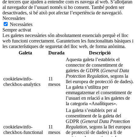
de tercers que ajuden a entendre com es navega al web. S’allotjaran
al navegador de l’usuari només si ho consent. També poden ser
desactivades, si bé això pot afectar l’experiència de navegació.
Necessàries
Necessàries
Sempre activat
Les galetes necessàries són absolutament essencials perquè el lloc
web funcioni correctament. Garanteixen les funcionalitats bàsiques i
les característiques de seguretat del lloc web, de forma anònima.
Galeta
Durada
Descripció
Aquesta galeta l’estableix el
connector de consentiment de
galetes de GDPR (
General Data
Protection Regulation
, segons la
cookielawinfo-
11
llei europea de protecció de dades).
checkbox-analytics
mesos
La galeta s’utilitza per
emmagatzemar el consentiment de
l’usuari en relació a les galetes de
la categoria «Analítiques».
La galeta s’estableix per al
consentiment de la galeta del
GDPR (
General Data Protection
cookielawinfo-
11
Regulation
, segons la llei europea
checkbox-functional
mesos
de protecció de dades) a fi de