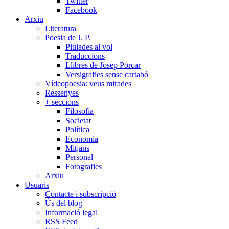
Twitter
Facebook
Arxiu
Literatura
Poesia de J. P.
Piulades al vol
Traduccions
Llibres de Josep Porcar
Versigrafies sense cartabó
Vídeopoesia: veus mirades
Ressenyes
+ seccions
Filosofia
Societat
Política
Economia
Mitjans
Personal
Fotografies
Arxiu
Usuaris
Contacte i subscripció
Ús del blog
Informació legal
RSS Feed