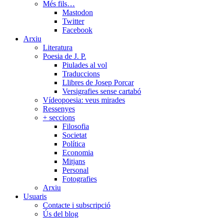
Més fils…
Mastodon
Twitter
Facebook
Arxiu
Literatura
Poesia de J. P.
Piulades al vol
Traduccions
Llibres de Josep Porcar
Versigrafies sense cartabó
Vídeopoesia: veus mirades
Ressenyes
+ seccions
Filosofia
Societat
Política
Economia
Mitjans
Personal
Fotografies
Arxiu
Usuaris
Contacte i subscripció
Ús del blog