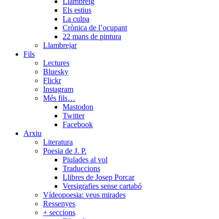
Llambreig
Els estius
La culpa
Crònica de l’ocupant
22 mans de pintura
Llambrejar
Fils
Lectures
Bluesky
Flickr
Instagram
Més fils…
Mastodon
Twitter
Facebook
Arxiu
Literatura
Poesia de J. P.
Piulades al vol
Traduccions
Llibres de Josep Porcar
Versigrafies sense cartabó
Vídeopoesia: veus mirades
Ressenyes
+ seccions