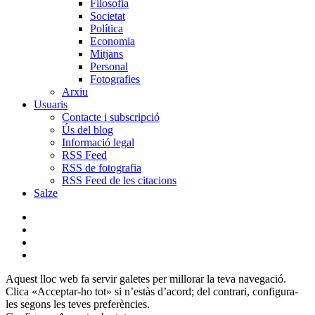
Filosofia
Societat
Política
Economia
Mitjans
Personal
Fotografies
Arxiu
Usuaris
Contacte i subscripció
Ús del blog
Informació legal
RSS Feed
RSS de fotografia
RSS Feed de les citacions
Salze
bluesky
instagram
flickr
mastodon
Aquest lloc web fa servir galetes per millorar la teva navegació.
Clica «Acceptar-ho tot» si n’estàs d’acord; del contrari, configura-
les segons les teves preferències.