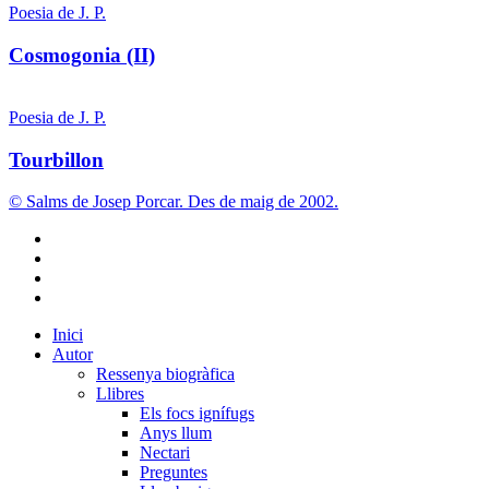
(II)
Poesia de J. P.
Cosmogonia (II)
Tourbillon
Poesia de J. P.
Tourbillon
© Salms de Josep Porcar. Des de maig de 2002.
bluesky
instagram
flickr
mastodon
Close
Inici
Menu
Autor
Ressenya biogràfica
Llibres
Els focs ignífugs
Anys llum
Nectari
Preguntes