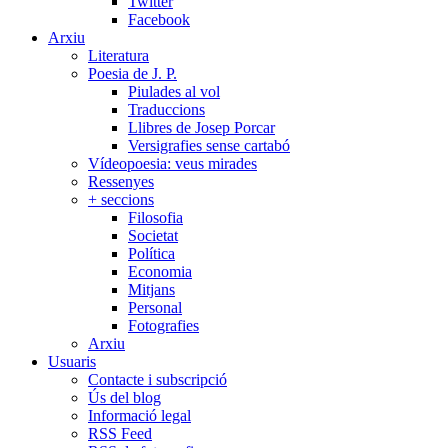
Twitter
Facebook
Arxiu
Literatura
Poesia de J. P.
Piulades al vol
Traduccions
Llibres de Josep Porcar
Versigrafies sense cartabó
Vídeopoesia: veus mirades
Ressenyes
+ seccions
Filosofia
Societat
Política
Economia
Mitjans
Personal
Fotografies
Arxiu
Usuaris
Contacte i subscripció
Ús del blog
Informació legal
RSS Feed