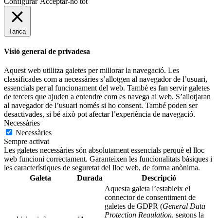
Configurar
Acceptar-ho tot
Tanca
Visió general de privadesa
Aquest web utilitza galetes per millorar la navegació. Les
classificades com a necessàries s’allotgen al navegador de l’usuari,
essencials per al funcionament del web. També es fan servir galetes
de tercers que ajuden a entendre com es navega al web. S’allotjaran
al navegador de l’usuari només si ho consent. També poden ser
desactivades, si bé això pot afectar l’experiència de navegació.
Necessàries
Necessàries
Sempre activat
Les galetes necessàries són absolutament essencials perquè el lloc
web funcioni correctament. Garanteixen les funcionalitats bàsiques i
les característiques de seguretat del lloc web, de forma anònima.
Galeta
Durada
Descripció
Aquesta galeta l’estableix el
connector de consentiment de
galetes de GDPR (
General Data
Protection Regulation
, segons la