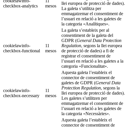
cookielawinfo-
11
llei europea de protecció de dades).
checkbox-analytics
mesos
La galeta s’utilitza per
emmagatzemar el consentiment de
l’usuari en relació a les galetes de
la categoria «Analítiques».
La galeta s’estableix per al
consentiment de la galeta del
GDPR (
General Data Protection
cookielawinfo-
11
Regulation
, segons la llei europea
checkbox-functional
mesos
de protecció de dades) a fi de
registrar el consentiment de
l’usuari en relació a les galetes a la
categoria «Funcionalitat».
Aquesta galeta l’estableix el
connector de consentiment de
galetes de GDPR (
General Data
Protection Regulation
, segons la
cookielawinfo-
11
llei europea de protecció de dades).
checkbox-necessary
mesos
Les galetes s’utilitzen per
emmagatzemar el consentiment de
l’usuari en relació a les galetes de
la categoria «Necessàries».
Aquesta galeta l’estableix el
connector de consentiment de