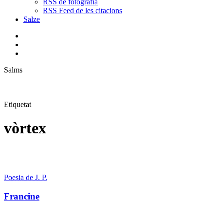
RSS de fotografia
RSS Feed de les citacions
Salze
bluesky
instagram
flickr
mastodon
search
Menu
Salms
Etiquetat
vòrtex
Francine
Poesia de J. P.
Francine
Cosmogonia