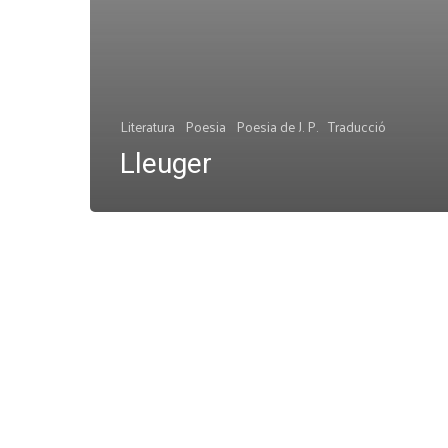
Literatura
Poesia
Poesia de J. P.
Traducció
Lleuger