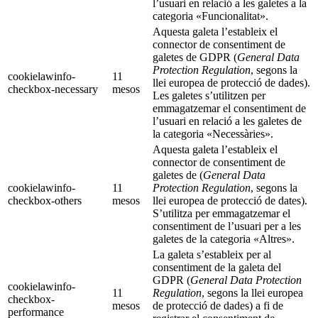
l’usuari en relació a les galetes a la
categoria «Funcionalitat».
Aquesta galeta l’estableix el
connector de consentiment de
galetes de GDPR (
General Data
Protection Regulation
, segons la
cookielawinfo-
11
llei europea de protecció de dades).
checkbox-necessary
mesos
Les galetes s’utilitzen per
emmagatzemar el consentiment de
l’usuari en relació a les galetes de
la categoria «Necessàries».
Aquesta galeta l’estableix el
connector de consentiment de
galetes de (
General Data
cookielawinfo-
11
Protection Regulation
, segons la
checkbox-others
mesos
llei europea de protecció de dates).
S’utilitza per emmagatzemar el
consentiment de l’usuari per a les
galetes de la categoria «Altres».
La galeta s’estableix per al
consentiment de la galeta del
GDPR (
General Data Protection
cookielawinfo-
11
Regulation
, segons la llei europea
checkbox-
mesos
de protecció de dades) a fi de
performance