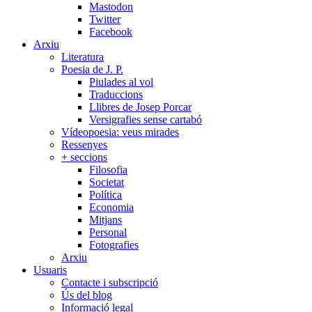
Mastodon
Twitter
Facebook
Arxiu
Literatura
Poesia de J. P.
Piulades al vol
Traduccions
Llibres de Josep Porcar
Versigrafies sense cartabó
Vídeopoesia: veus mirades
Ressenyes
+ seccions
Filosofia
Societat
Política
Economia
Mitjans
Personal
Fotografies
Arxiu
Usuaris
Contacte i subscripció
Ús del blog
Informació legal