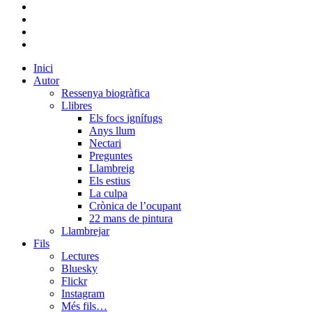
bluesky
instagram
flickr
mastodon
Close
Inici
Menu
Autor
Ressenya biogràfica
Llibres
Els focs ignífugs
Anys llum
Nectari
Preguntes
Llambreig
Els estius
La culpa
Crònica de l’ocupant
22 mans de pintura
Llambrejar
Fils
Lectures
Bluesky
Flickr
Instagram
Més fils…