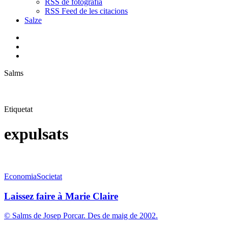
RSS de fotografia
RSS Feed de les citacions
Salze
bluesky
instagram
flickr
mastodon
search
Menu
Salms
Etiquetat
expulsats
Laissez
Economia
Societat
faire
à
Laissez faire à Marie Claire
Marie
Claire
© Salms de Josep Porcar. Des de maig de 2002.