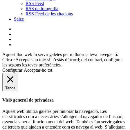
RSS Feed
RSS de fotografia
RSS Feed de les citacions
Salze
bluesky
instagram
flickr
mastodon
Aquest lloc web fa servir galetes per millorar la teva navegació.
Clica «Acceptar-ho tot» si n’estàs d’acord; del contrari, configura-
les segons les teves preferències.
Configurar
Acceptar-ho tot
Tanca
Visió general de privadesa
Aquest web utilitza galetes per millorar la navegació. Les
classificades com a necessàries s’allotgen al navegador de l’usuari,
essencials per al funcionament del web. També es fan servir galetes
de tercers que ajuden a entendre com es navega al web. S’allotjaran