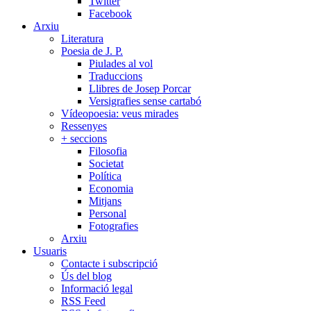
Twitter
Facebook
Arxiu
Literatura
Poesia de J. P.
Piulades al vol
Traduccions
Llibres de Josep Porcar
Versigrafies sense cartabó
Vídeopoesia: veus mirades
Ressenyes
+ seccions
Filosofia
Societat
Política
Economia
Mitjans
Personal
Fotografies
Arxiu
Usuaris
Contacte i subscripció
Ús del blog
Informació legal
RSS Feed