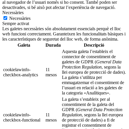
al navegador de l’usuari només si ho consent. També poden ser
desactivades, si bé això pot afectar l’experiència de navegació.
Necessàries
Necessàries
Sempre activat
Les galetes necessàries són absolutament essencials perquè el lloc
web funcioni correctament. Garanteixen les funcionalitats bàsiques i
les característiques de seguretat del lloc web, de forma anònima.
Galeta
Durada
Descripció
Aquesta galeta l’estableix el
connector de consentiment de
galetes de GDPR (
General Data
Protection Regulation
, segons la
cookielawinfo-
11
llei europea de protecció de dades).
checkbox-analytics
mesos
La galeta s’utilitza per
emmagatzemar el consentiment de
l’usuari en relació a les galetes de
la categoria «Analítiques».
La galeta s’estableix per al
consentiment de la galeta del
GDPR (
General Data Protection
cookielawinfo-
11
Regulation
, segons la llei europea
checkbox-functional
mesos
de protecció de dades) a fi de
registrar el consentiment de