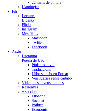
22 mans de pintura
Llambrejar
Fils
Lectures
Bluesky
Flickr
Instagram
Més fils…
Mastodon
Twitter
Facebook
Arxiu
Literatura
Poesia de J. P.
Piulades al vol
Traduccions
Llibres de Josep Porcar
Versigrafies sense cartabó
Vídeopoesia: veus mirades
Ressenyes
+ seccions
Filosofia
Societat
Política
Economia