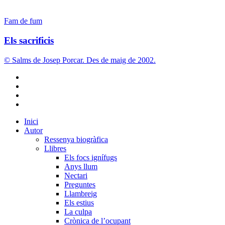
Els
Fam de fum
sacrificis
Els sacrificis
© Salms de Josep Porcar. Des de maig de 2002.
bluesky
instagram
flickr
mastodon
Close
Inici
Menu
Autor
Ressenya biogràfica
Llibres
Els focs ignífugs
Anys llum
Nectari
Preguntes
Llambreig
Els estius
La culpa
Crònica de l’ocupant