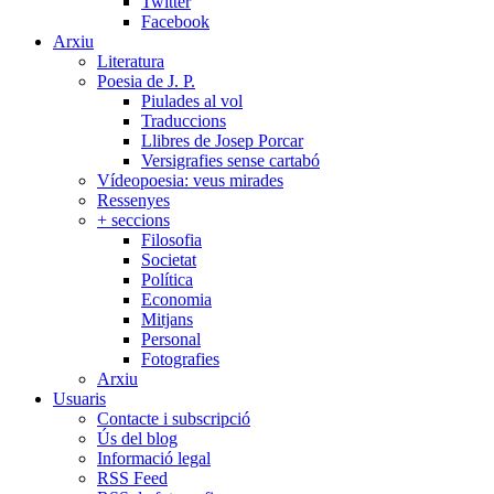
Twitter
Facebook
Arxiu
Literatura
Poesia de J. P.
Piulades al vol
Traduccions
Llibres de Josep Porcar
Versigrafies sense cartabó
Vídeopoesia: veus mirades
Ressenyes
+ seccions
Filosofia
Societat
Política
Economia
Mitjans
Personal
Fotografies
Arxiu
Usuaris
Contacte i subscripció
Ús del blog
Informació legal
RSS Feed