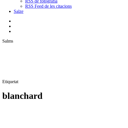
RSS de fotografia
RSS Feed de les citacions
Salze
bluesky
instagram
flickr
mastodon
search
Menu
Salms
Etiquetat
blanchard