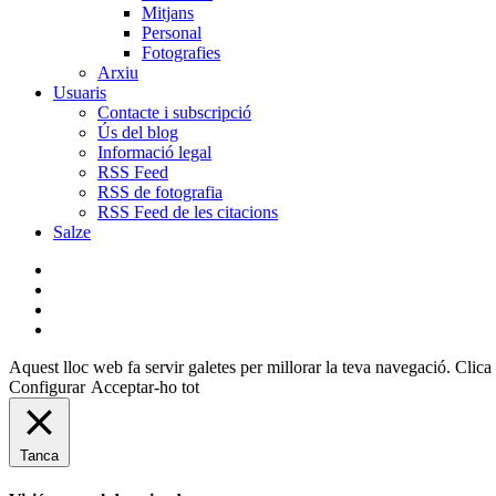
Mitjans
Personal
Fotografies
Arxiu
Usuaris
Contacte i subscripció
Ús del blog
Informació legal
RSS Feed
RSS de fotografia
RSS Feed de les citacions
Salze
bluesky
instagram
flickr
mastodon
Aquest lloc web fa servir galetes per millorar la teva navegació. Clica 
Configurar
Acceptar-ho tot
Tanca