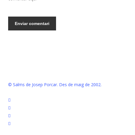
© Salms de Josep Porcar. Des de maig de 2002.
bluesky
instagram
flickr
mastodon