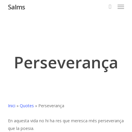
Menu
Skip
Salms
to
search
main
content
Perseverança
Inici
»
Quotes
»
Perseverança
En aquesta vida no hi ha res que meresca més perseverança
que la poesia.