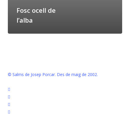
Fosc ocell de
l’alba
© Salms de Josep Porcar. Des de maig de 2002.
bluesky
instagram
flickr
mastodon