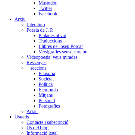
Mastodon
Twitter
Facebook
Arxiu
Literatura
Poesia de J. P.
Piulades al vol
Traduccions
Llibres de Josep Porcar
Versigrafies sense cartabó
Vídeopoesia: veus mirades
Ressenyes
+ seccions
Filosofia
Societat
Política
Economia
Mitjans
Personal
Fotografies
Arxiu
Usuaris
Contacte i subscripció
Ús del blog
Informació legal