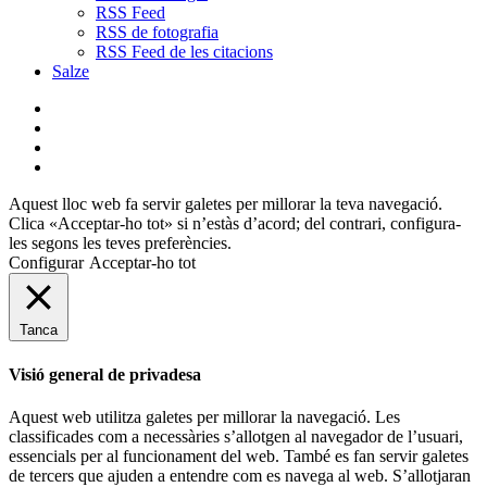
RSS Feed
RSS de fotografia
RSS Feed de les citacions
Salze
bluesky
instagram
flickr
mastodon
Aquest lloc web fa servir galetes per millorar la teva navegació.
Clica «Acceptar-ho tot» si n’estàs d’acord; del contrari, configura-
les segons les teves preferències.
Configurar
Acceptar-ho tot
Tanca
Visió general de privadesa
Aquest web utilitza galetes per millorar la navegació. Les
classificades com a necessàries s’allotgen al navegador de l’usuari,
essencials per al funcionament del web. També es fan servir galetes
de tercers que ajuden a entendre com es navega al web. S’allotjaran