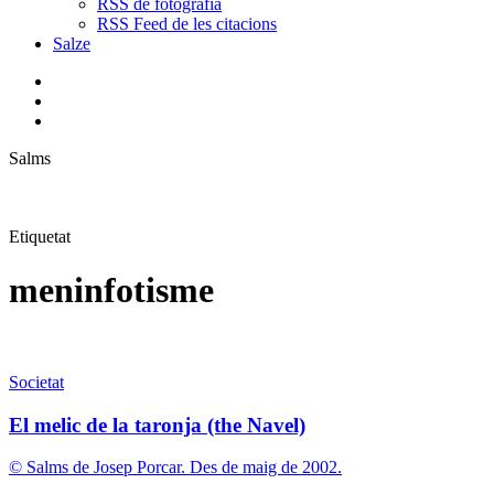
RSS de fotografia
RSS Feed de les citacions
Salze
bluesky
instagram
flickr
mastodon
search
Menu
Salms
Etiquetat
meninfotisme
El
Societat
melic
de
El melic de la taronja (the Navel)
la
taronja
© Salms de Josep Porcar. Des de maig de 2002.
(the