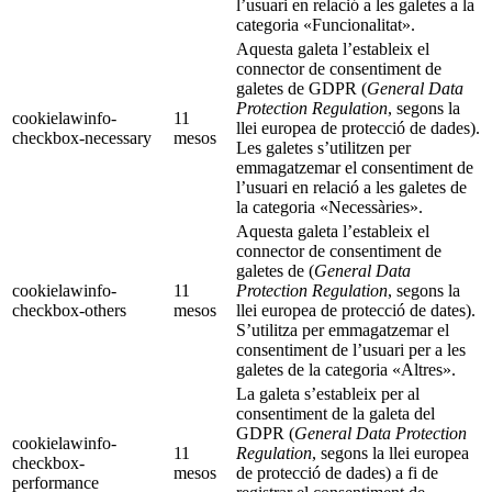
l’usuari en relació a les galetes a la
categoria «Funcionalitat».
Aquesta galeta l’estableix el
connector de consentiment de
galetes de GDPR (
General Data
Protection Regulation
, segons la
cookielawinfo-
11
llei europea de protecció de dades).
checkbox-necessary
mesos
Les galetes s’utilitzen per
emmagatzemar el consentiment de
l’usuari en relació a les galetes de
la categoria «Necessàries».
Aquesta galeta l’estableix el
connector de consentiment de
galetes de (
General Data
cookielawinfo-
11
Protection Regulation
, segons la
checkbox-others
mesos
llei europea de protecció de dates).
S’utilitza per emmagatzemar el
consentiment de l’usuari per a les
galetes de la categoria «Altres».
La galeta s’estableix per al
consentiment de la galeta del
GDPR (
General Data Protection
cookielawinfo-
11
Regulation
, segons la llei europea
checkbox-
mesos
de protecció de dades) a fi de
performance