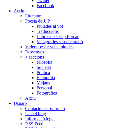
Twitter
Facebook
Arxiu
Literatura
Poesia de J. P.
Piulades al vol
Traduccions
Llibres de Josep Porcar
Versigrafies sense cartabó
Vídeopoesia: veus mirades
Ressenyes
+ seccions
Filosofia
Societat
Política
Economia
Mitjans
Personal
Fotografies
Arxiu
Usuaris
Contacte i subscripció
Ús del blog
Informació legal
RSS Feed