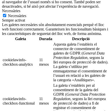
al navegador de l’usuari només si ho consent. També poden ser
desactivades, si bé això pot afectar l’experiència de navegació.
Necessàries
Necessàries
Sempre activat
Les galetes necessàries són absolutament essencials perquè el lloc
web funcioni correctament. Garanteixen les funcionalitats bàsiques i
les característiques de seguretat del lloc web, de forma anònima.
Galeta
Durada
Descripció
Aquesta galeta l’estableix el
connector de consentiment de
galetes de GDPR (
General Data
Protection Regulation
, segons la
cookielawinfo-
11
llei europea de protecció de dades).
checkbox-analytics
mesos
La galeta s’utilitza per
emmagatzemar el consentiment de
l’usuari en relació a les galetes de
la categoria «Analítiques».
La galeta s’estableix per al
consentiment de la galeta del
GDPR (
General Data Protection
cookielawinfo-
11
Regulation
, segons la llei europea
checkbox-functional
mesos
de protecció de dades) a fi de
registrar el consentiment de