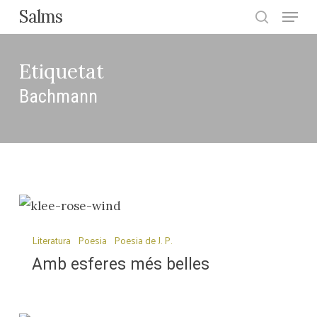
Menu
Skip
Salms
search
to
Close
main
Etiquetat
Menu
content
Bachmann
Amb
esferes
Literatura
Poesia
Poesia de J. P.
més
Amb esferes més belles
belles