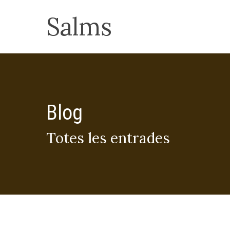
Skip
Salms
to
main
content
Blog
Prem intro o ESC per tancar
Totes les entrades