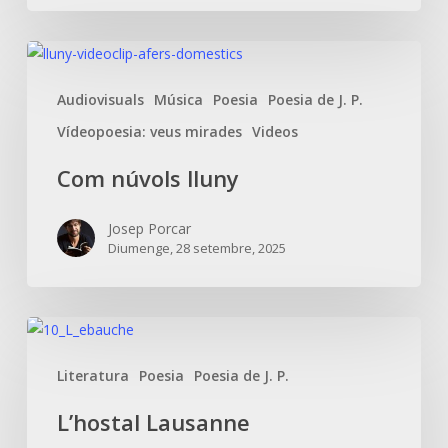
Com
núvols
Audiovisuals
Música
Poesia
Poesia de J. P.
lluny
Vídeopoesia: veus mirades
Videos
Com núvols lluny
Josep Porcar
Diumenge, 28 setembre, 2025
L’hostal
Lausanne
Literatura
Poesia
Poesia de J. P.
L’hostal Lausanne