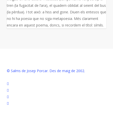
tren (la fugacitat de l’ara), el quadern oblidat al seient del bus
(la pèrdua). I tot això: a hiss and gone. Diuen els entesos que
no hi ha poesia que no siga metapoesia. Més clarament
encara en aquest poema, doncs, si recordem el títol: símils.
© Salms de Josep Porcar. Des de maig de 2002.
bluesky
instagram
flickr
mastodon