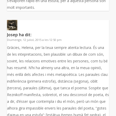
s’evaporen ràpid en una estufa, per a aquesta persona són
molt importants.
Josep
ha dit:
Diumenge, 12 juliol, 2015 a les 12:50 pm
Gràcies, Helena, per la teua sempre atenta lectura. És una
de les intepretacions, ben plausible: un dibuix de com són,
sovint, les relacions emotives entre les persones, com tu bé
has resumit. N’hi ha almeny una altra, en la meua opinió,
més enllà dels afectes i més metapoètica. Les paraules clau:
indiferència (primera estrofa), distància (segona), oblit
(tercera), paraules (última), que tanca el poema. Sospite que
Reznikoff manifesta, sobretot, el seu desconsol de poeta, és
a dir, d’ésser que contempla i diu el món, però un món que
alhora gira impassible envers les paraules del poeta, “gotes
d’aigua en una estufa”: l’estàtua (temps humà fet pedra), el