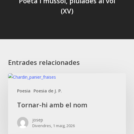
Poeta i mussol, piulades al vol
(XV)
Entrades relacionades
Tornar-
hi
Poesia
Poesia de J. P.
amb
el
Tornar-hi amb el nom
nom
josep
Divendres, 1 maig, 2026