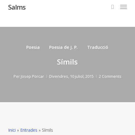
Menu
Skip
Salms
to
search
main
content
Poesia
Poesia de J. P.
Traducció
Símils
Per
Josep Porcar
Divendres, 10 juliol, 2015
2 Comments
Inici
»
Entrades
»
Símils