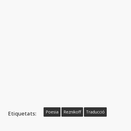
Poesia
Reznikoff
Traducció
Etiquetats: