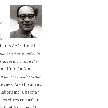
er
b
».
rtuts de la dreta i
eina ben feta, reverència,
ria, cobdícia, traïció
».
gne Unit; Larkin
si no tens els diners que
«
eynes. Això ho afirmà
el laborisme. Us sona?
 les xifres rècord en
çò, també us sona? La