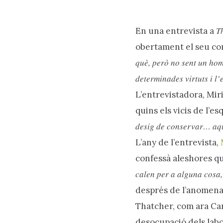
T
En una entrevista a
obertament el seu co
què, però no sent un hom
determinades virtuts i l
L’entrevistadora, Miri
quins els vicis de l’e
Prem intro o ESC per tancar
desig de conservar… aques
L’any de l’entrevista,
confessà aleshores q
calen per a alguna cosa
després de l’anomen
Thatcher, com ara Came
desocupació dels labor