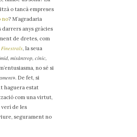
titzà o tancà empreses
o no
? M’agradaria
s darrers anys gràcies
ament de dretes, com
Finestrals
e
, la seua
ímid, misàntrop, cínic,
m’entusiasma, no sé si
cament
». De fet, si
nt haguera estat
ització com una virtut,
 verí de les
 viure, segurament no