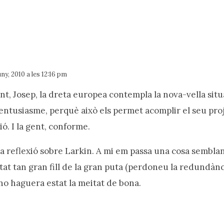
ny, 2010 a les 12:16 pm
t, Josep, la dreta europea contempla la nova-vella sit
entusiasme, perquè això els permet acomplir el seu pro
ó. I la gent, conforme.
a reflexió sobre Larkin. A mi em passa una cosa semblan
at tan gran fill de la gran puta (perdoneu la redundànc
no haguera estat la meitat de bona.