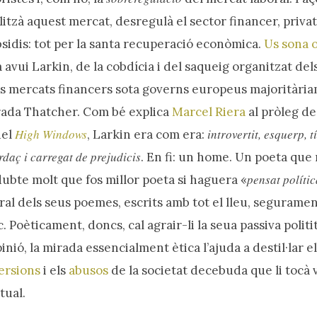
litzà aquest mercat, desregulà el sector financer, priva
bsidis: tot per la santa recuperació econòmica.
Us sona 
avui Larkin, de la cobdícia i del saqueig organitzat del
ls mercats financers sota governs europeus majoritàri
rada Thatcher. Com bé explica
Marcel Riera
al pròleg d
High Windows
introvertit, esquerp, t
del
, Larkin era com era:
daç i carregat de prejudicis
. En fi: un home. Un poeta que 
pensat políti
dubte molt que fos millor poeta si haguera «
ral dels seus poemes, escrits amb tot el lleu, segurame
ec. Poèticament, doncs, cal agrair-li la seua passiva polit
nió, la mirada essencialment ètica l’ajuda a destil·lar el
ersions
i els
abusos
de la societat decebuda que li tocà
tual.