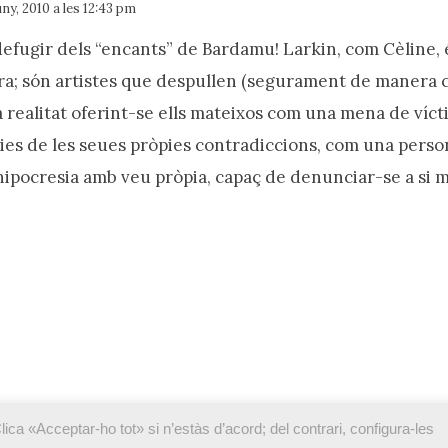
ny, 2010 a les 12:43 pm
efugir dels “encants” de Bardamu! Larkin, com Cèline, é
rra; són artistes que despullen (segurament de manera c
a realitat oferint-se ells mateixos com una mena de víc
ies de les seues pròpies contradiccions, com una person
ipocresia amb veu pròpia, capaç de denunciar-se a si m
lica «Acceptar-ho tot» si n’estàs d’acord; del contrari, configura-les