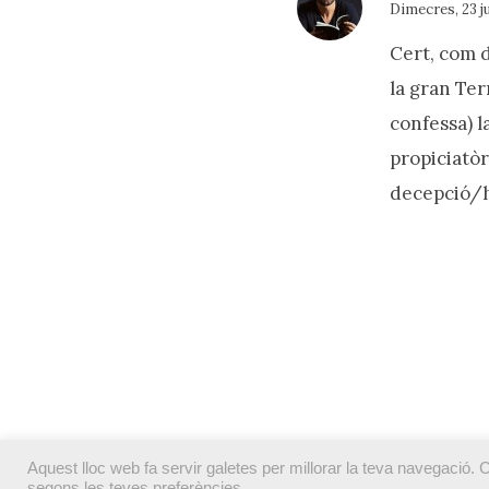
Dimecres, 23 ju
Cert, com d
la gran Te
confessa) l
propiciatòr
decepció/h
Aquest lloc web fa servir galetes per millorar la teva navegació. C
© Salms de Josep Porcar. Des de maig de 2002.
segons les teves preferències.