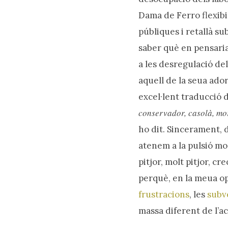
Dama de Ferro flexibi
públiques i retallà su
saber què en pensaria 
a les desregulació de
aquell de la seua ado
excel·lent traducció 
conservador, casolà, mor
ho dit. Sincerament, 
atenem a la pulsió mo
pitjor, molt pitjor, cr
perquè, en la meua opi
frustracions
, les
subv
massa diferent de l’ac