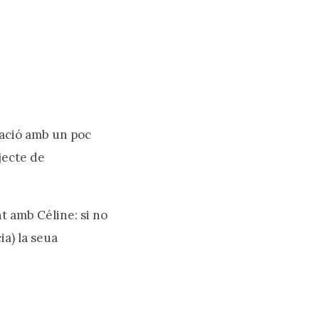
uació amb un poc
jecte de
t amb Céline: si no
ia) la seua