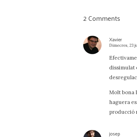
2 Comments
Xavier
Dimecres, 23 ju
Efectivamen
dissimulat 
desregulaci
Molt bona l
haguera est
producció 
josep