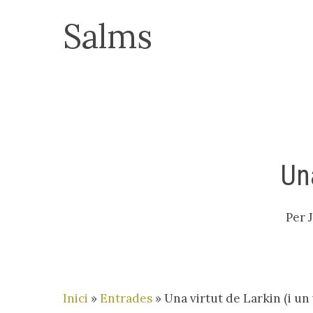
Skip
Salms
to
main
content
Una
Per
Inici
»
Entrades
»
Una virtut de Larkin (i un