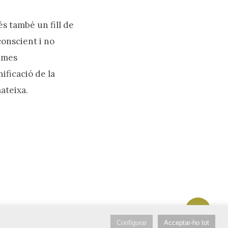
s també un fill de
onscient i no
times
ificació de la
ateixa.
Share
bluesky
instagram
flickr
mastodon
Configurar
Acceptar-ho tot