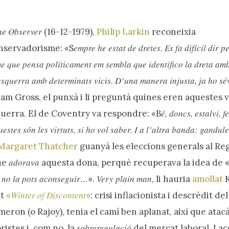
he Observer
(16-12-1979),
Philip Larkin
reconeixia
empre he estat de dretes. Es fa difícil dir p
nservadorisme: «S
e que pensa políticament em sembla que identifico la dreta am
’esquerra amb determinats vicis. D’una manera injusta, ja ho sé
am Gross, el punxà i li preguntà quines eren aquestes vi
é, doncs, estalvi, f
squerra. El de Coventry va respondre: «B
tes són les virtuts, si ho vol saber. I a l’altra banda: gandule
Margaret Thatcher
guanyà les eleccions generals al Re
adorava
ue
aquesta dona, perquè recuperava la idea de 
, no la pots aconseguir…
Very plain man
».
, li hauria
amollat
K
Winter of Discontent
at
«
»
: crisi inflacionista i descrèdit d
ron (o Rajoy), tenia el camí ben aplanat, així que atacà
sobreregulació
istes i, com no, la
del mercat laboral. I a