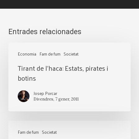
Entrades relacionades
Tirant
Economia
Fam de fum
Societat
de
Tirant de l’haca: Estats, pirates i
l’haca:
botins
Estats,
pirates
Josep Porcar
i
Divendres, 7 gener, 2011
botins
Tornar
Fam de fum
Societat
al