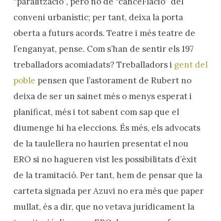
“paralització”, però no de “cancel·lació” del
conveni urbanístic; per tant, deixa la porta
oberta a futurs acords. Teatre i més teatre de
l’enganyat, pense. Com s’han de sentir els 197
treballadors acomiadats? Treballadors i
gent del
poble
pensen que l’astorament de Rubert no
deixa de ser un sainet més o menys esperat i
planificat, més i tot sabent com sap que el
diumenge hi ha eleccions. És més, els advocats
de la taulellera no haurien presentat el nou
ERO si no hagueren vist les possibilitats d’èxit
de la tramitació. Per tant, hem de pensar que la
carteta signada per Azuvi no era més que paper
mullat, és a dir, que no vetava jurídicament la