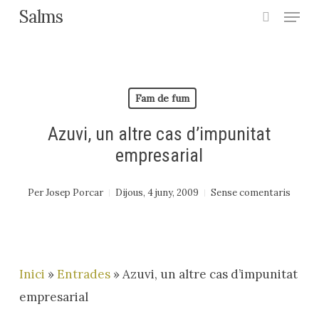
Menu
Skip
Salms
search
to
Close
main
Menu
content
Fam de fum
Azuvi, un altre cas d’impunitat
empresarial
Per
Josep Porcar
Dijous, 4 juny, 2009
Sense comentaris
Inici
»
Entrades
»
Azuvi, un altre cas d’impunitat
empresarial