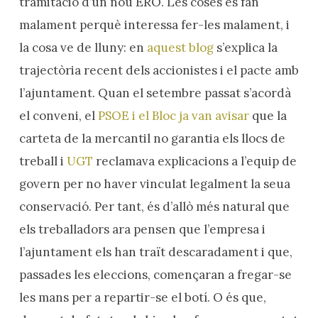
tramitació d’un nou ERO. Les coses es fan
malament perquè interessa fer-les malament, i
la cosa ve de lluny: en
aquest blog
s’explica la
trajectòria recent dels accionistes i el pacte amb
l’ajuntament. Quan el setembre passat s’acordà
el conveni, el
PSOE i el Bloc ja van avisar
que la
carteta de la mercantil no garantia els llocs de
treball i
UGT
reclamava explicacions a l’equip de
govern per no haver vinculat legalment la seua
conservació. Per tant, és d’allò més natural que
els treballadors ara pensen que l’empresa i
l’ajuntament els han traït descaradament i que,
passades les eleccions, començaran a fregar-se
les mans per a repartir-se el botí. O és que,