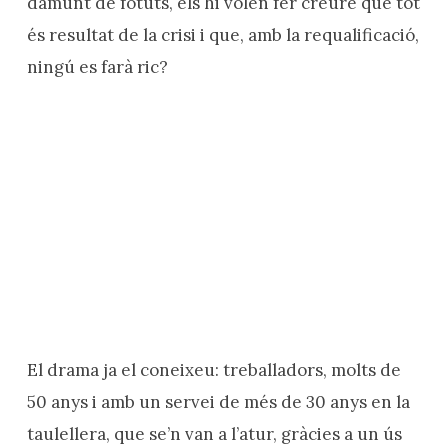
damunt de fotuts, els hi volen fer creure que tot
és resultat de la crisi i que, amb la requalificació,
ningú es farà ric?
El drama ja el coneixeu: treballadors, molts de
50 anys i amb un servei de més de 30 anys en la
taulellera, que se’n van a l’atur, gràcies a un ús