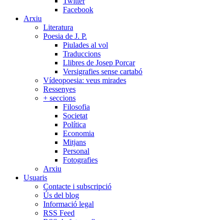
Twitter
Facebook
Arxiu
Literatura
Poesia de J. P.
Piulades al vol
Traduccions
Llibres de Josep Porcar
Versigrafies sense cartabó
Vídeopoesia: veus mirades
Ressenyes
+ seccions
Filosofia
Societat
Política
Economia
Mitjans
Personal
Fotografies
Arxiu
Usuaris
Contacte i subscripció
Ús del blog
Informació legal
RSS Feed