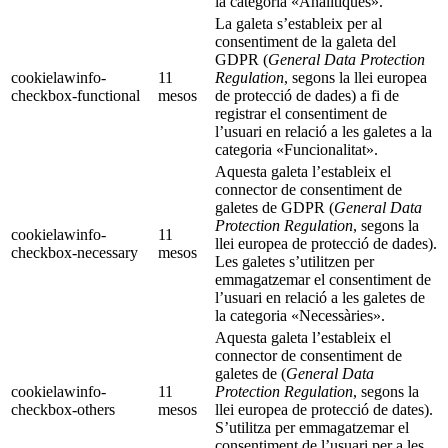
la categoria «Analítiques».
La galeta s’estableix per al
consentiment de la galeta del
GDPR (
General Data Protection
cookielawinfo-
11
Regulation
, segons la llei europea
checkbox-functional
mesos
de protecció de dades) a fi de
registrar el consentiment de
l’usuari en relació a les galetes a la
categoria «Funcionalitat».
Aquesta galeta l’estableix el
connector de consentiment de
galetes de GDPR (
General Data
Protection Regulation
, segons la
cookielawinfo-
11
llei europea de protecció de dades).
checkbox-necessary
mesos
Les galetes s’utilitzen per
emmagatzemar el consentiment de
l’usuari en relació a les galetes de
la categoria «Necessàries».
Aquesta galeta l’estableix el
connector de consentiment de
galetes de (
General Data
cookielawinfo-
11
Protection Regulation
, segons la
checkbox-others
mesos
llei europea de protecció de dates).
S’utilitza per emmagatzemar el
consentiment de l’usuari per a les