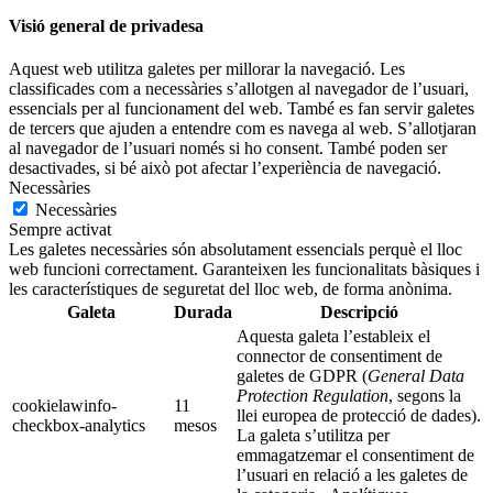
Visió general de privadesa
Aquest web utilitza galetes per millorar la navegació. Les
classificades com a necessàries s’allotgen al navegador de l’usuari,
essencials per al funcionament del web. També es fan servir galetes
de tercers que ajuden a entendre com es navega al web. S’allotjaran
al navegador de l’usuari només si ho consent. També poden ser
desactivades, si bé això pot afectar l’experiència de navegació.
Necessàries
Necessàries
Sempre activat
Les galetes necessàries són absolutament essencials perquè el lloc
web funcioni correctament. Garanteixen les funcionalitats bàsiques i
les característiques de seguretat del lloc web, de forma anònima.
Galeta
Durada
Descripció
Aquesta galeta l’estableix el
connector de consentiment de
galetes de GDPR (
General Data
Protection Regulation
, segons la
cookielawinfo-
11
llei europea de protecció de dades).
checkbox-analytics
mesos
La galeta s’utilitza per
emmagatzemar el consentiment de
l’usuari en relació a les galetes de