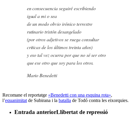
en consecuencia seguiré escribiendo
igual a mi o sea
de un modo obvio irónico terrestre
rutinario tristón desangelado
(por otros adjetivos se ruega consultar
criticas de los últimos treinta años)
y eso tal vez ocurra por que no sé ser otro
que ese otro que soy para los otros.
Mario Benedetti
Recomane el reportatge
«Benedetti con una esquina rota»
,
l’
equanimitat
de Subirana i la
batalla
de Todó contra les eixorquies.
Entrada anterior
Llibertat de repressió