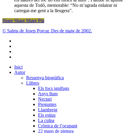
aquesta de Todó, memorable: “No m’agrada enlairar ni
carregar-me gent a la lleugera”.
Share
Share
Share
Share
Pin
© Salms de Josep Porcar. Des de maig de 2002.
bluesky
instagram
flickr
mastodon
Close
Inici
Menu
Autor
Ressenya biogràfica
Llibres
Els focs ignífugs
Anys llum
Nectari
Preguntes
Llambreig
Els estius
La culpa
Crònica de l’ocupant
22 mans de pintura