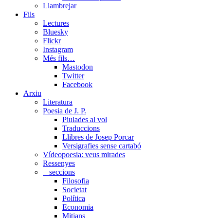
Llambrejar
Fils
Lectures
Bluesky
Flickr
Instagram
Més fils…
Mastodon
Twitter
Facebook
Arxiu
Literatura
Poesia de J. P.
Piulades al vol
Traduccions
Llibres de Josep Porcar
Versigrafies sense cartabó
Vídeopoesia: veus mirades
Ressenyes
+ seccions
Filosofia
Societat
Política
Economia
Mitjans