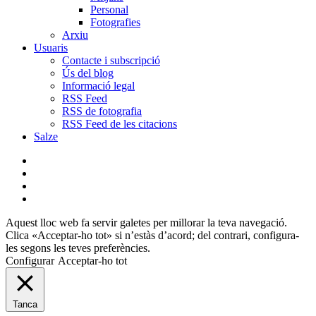
Personal
Fotografies
Arxiu
Usuaris
Contacte i subscripció
Ús del blog
Informació legal
RSS Feed
RSS de fotografia
RSS Feed de les citacions
Salze
bluesky
instagram
flickr
mastodon
Aquest lloc web fa servir galetes per millorar la teva navegació.
Clica «Acceptar-ho tot» si n’estàs d’acord; del contrari, configura-
les segons les teves preferències.
Configurar
Acceptar-ho tot
Tanca