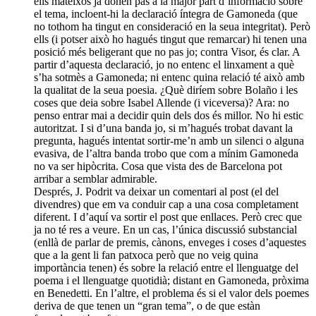
ells mateixos ja donen pas a la major part d’informació sobre
el tema, incloent-hi la declaració íntegra de Gamoneda (que
no tothom ha tingut en consideració en la seua integritat). Però
ells (i potser això ho hagués tingut que remarcar) hi tenen una
posició més beligerant que no pas jo; contra Visor, és clar. A
partir d’aquesta declaració, jo no entenc el linxament a què
s’ha sotmès a Gamoneda; ni entenc quina relació té això amb
la qualitat de la seua poesia. ¿Què diríem sobre Bolaño i les
coses que deia sobre Isabel Allende (i viceversa)? Ara: no
penso entrar mai a decidir quin dels dos és millor. No hi estic
autoritzat. I si d’una banda jo, si m’hagués trobat davant la
pregunta, hagués intentat sortir-me’n amb un silenci o alguna
evasiva, de l’altra banda trobo que com a mínim Gamoneda
no va ser hipòcrita. Cosa que vista des de Barcelona pot
arribar a semblar admirable.
Després, J. Podrit va deixar un comentari al post (el del
divendres) que em va conduir cap a una cosa completament
diferent. I d’aquí va sortir el post que enllaces. Però crec que
ja no té res a veure. En un cas, l’única discussió substancial
(enllà de parlar de premis, cànons, enveges i coses d’aquestes
que a la gent li fan patxoca però que no veig quina
importància tenen) és sobre la relació entre el llenguatge del
poema i el llenguatge quotidià; distant en Gamoneda, pròxima
en Benedetti. En l’altre, el problema és si el valor dels poemes
deriva de que tenen un “gran tema”, o de que estàn