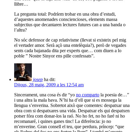
llibre…
La pregunta total: Podríem trobar en una obra d’estudi,
d’aquestes anomenades consciencioses, elements massa
subjectius que decantaren lectures futures can a una banda o
l’altra?
No sóc defensor de cap relativisme (llevat si existeix pel mig
el vertader amor. Serà açò una entelèquia?), però de vegades
sents cada bajanada dita per experts que… com diuen a lo
poble ” Nostre Sinyor ens pille confessats”.
josep
ha dit:
Dijous, 28 maig, 2009 a les 12:54 am
Sincerament, una cosa és dir “yo
no comparto
la poesia de…”
i una altra la mala bava. N’hi ha d’ell que si es mossega la
llengua s’enverina. Sobretot això que comentes: despatxar una
obra com si despatxares una vida. Despatxar els qui despatxen
potser fóra com donar-los la raó. No ho fet, no ho faré ni ho
recomanaré, i quines ganes tinc! La diferència: jo no
m’enverine. Gran consell el teu, que perdura, príncep: “que
els lladres del foc no ens furten la llum”. I també m’apunte