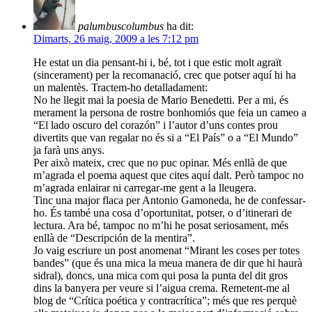
palumbuscolumbus
ha dit:
Dimarts, 26 maig, 2009 a les 7:12 pm
He estat un dia pensant-hi i, bé, tot i que estic molt agraït
(sincerament) per la recomanació, crec que potser aquí hi ha
un malentès. Tractem-ho detalladament:
No he llegit mai la poesia de Mario Benedetti. Per a mi, és
merament la persona de rostre bonhomiós que feia un cameo a
“El lado oscuro del corazón” i l’autor d’uns contes prou
divertits que van regalar no és si a “El País” o a “El Mundo”
ja farà uns anys.
Per això mateix, crec que no puc opinar. Més enllà de que
m’agrada el poema aquest que cites aquí dalt. Però tampoc no
m’agrada enlairar ni carregar-me gent a la lleugera.
Tinc una major flaca per Antonio Gamoneda, he de confessar-
ho. És també una cosa d’oportunitat, potser, o d’itinerari de
lectura. Ara bé, tampoc no m’hi he posat seriosament, més
enllà de “Descripción de la mentira”.
Jo vaig escriure un post anomenat “Mirant les coses per totes
bandes” (que és una mica la meua manera de dir que hi haurà
sidral), doncs, una mica com qui posa la punta del dit gros
dins la banyera per veure si l’aigua crema. Remetent-me al
blog de “Crítica poética y contracrítica”; més que res perquè