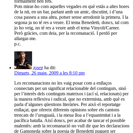
formalment ben fets.
Pots mirar-ho com aquelles vegades en què estàs a altes hores
de la nit, en un bar, parlant amb un amic, discutint, i d’una
cosa passeu a una altra, potser sense arrodonir la primera. I la
segona ja no té res a veure. El tema Benedetti, doncs, tal com
jo ho veig, no té res a veure amb el tema Vinyoli/Carner.
Però gràcies, com deia, per la recomanació. I perdó per
allargar-me.
p.c.
josep
ha dit:
Dimarts, 26 maig, 2009 a les 8:10 pm
Les recomanacions no les vaig posar com a enllaços
connectats per un significat relacionable del continguts, sinó
per l’interès dels continguts mateixos i (ací sí, relacionats) per
la manera reflexiva i radical, que no extremista, amb què es
parla d’algunes qüestions literàries. Per això el reportatge
enllaçat, que ofereix diferents opinions sobre els cantons
trencats de l’uruguaià, i la meua lloa a l’equanimitat i a la
pacífica batalla. Així doncs, per acabar de tancar el possible
malentès: amb la recomanació no vull dir que les declaracions
de Gamoneda sobre la poesia de Benedetti puguen ser