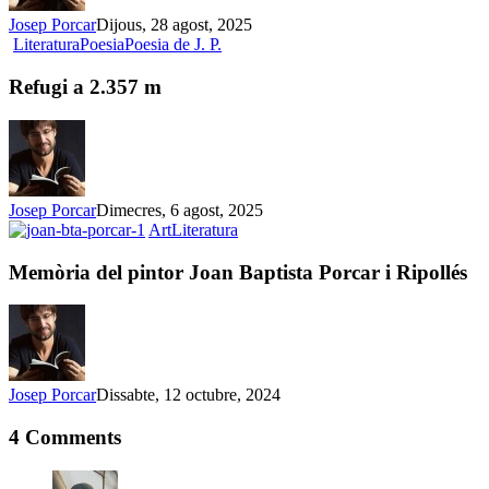
Josep Porcar
Dijous, 28 agost, 2025
Refugi
Literatura
Poesia
Poesia de J. P.
a
2.357
Refugi a 2.357 m
m
Josep Porcar
Dimecres, 6 agost, 2025
Memòria
Art
Literatura
del
pintor
Memòria del pintor Joan Baptista Porcar i Ripollés
Joan
Baptista
Porcar
i
Ripollés
Josep Porcar
Dissabte, 12 octubre, 2024
4 Comments