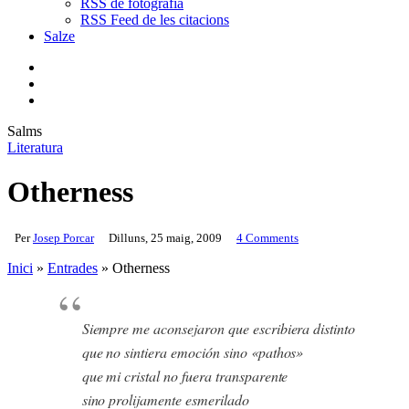
RSS de fotografia
RSS Feed de les citacions
Salze
bluesky
instagram
flickr
mastodon
search
Menu
Salms
Literatura
Otherness
Per
Josep Porcar
Dilluns, 25 maig, 2009
4 Comments
Inici
»
Entrades
»
Otherness
Siempre me aconsejaron que escribiera distinto
que no sintiera emoción sino «pathos»
que mi cristal no fuera transparente
sino prolijamente esmerilado