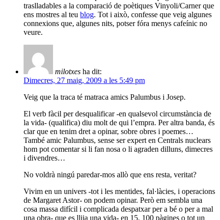
traslladables a la comparació de poètiques Vinyoli/Carner que
ens mostres al teu
blog
. Tot i això, confesse que veig algunes
connexions que, algunes nits, potser fóra menys cafeínic no
veure.
milotxes
ha dit:
Dimecres, 27 maig, 2009 a les 5:49 pm
Veig que la traca té matraca amics Palumbus i Josep.
El verb fàcil per desqualificar -en qualsevol circumstància de
la vida- (qualifica) diu molt de qui l’empra. Per altra banda, és
clar que en tenim dret a opinar, sobre obres i poemes…
També amic Palumbus, sense ser expert en Centrals nuclears
hom pot comentar si li fan nosa o li agraden dilluns, dimecres
i divendres…
No voldrà ningú paredar-mos allò que ens resta, veritat?
Vivim en un univers -tot i les mentides, fal·làcies, i operacions
de Margaret Astor- on podem opinar. Però em sembla una
cosa massa difícil i complicada despatxar per a bé o per a mal
una obra- que es llija una vida- en 15, 100 pàgines o tot un