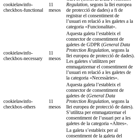
cookielawinfo-
11
Regulation
, segons la llei europea
checkbox-functional
mesos
de protecció de dades) a fi de
registrar el consentiment de
l’usuari en relació a les galetes a la
categoria «Funcionalitat».
Aquesta galeta l’estableix el
connector de consentiment de
galetes de GDPR (
General Data
Protection Regulation
, segons la
cookielawinfo-
11
llei europea de protecció de dades).
checkbox-necessary
mesos
Les galetes s’utilitzen per
emmagatzemar el consentiment de
l’usuari en relació a les galetes de
la categoria «Necessàries».
Aquesta galeta l’estableix el
connector de consentiment de
galetes de (
General Data
cookielawinfo-
11
Protection Regulation
, segons la
checkbox-others
mesos
llei europea de protecció de dates).
S’utilitza per emmagatzemar el
consentiment de l’usuari per a les
galetes de la categoria «Altres».
La galeta s’estableix per al
consentiment de la galeta del