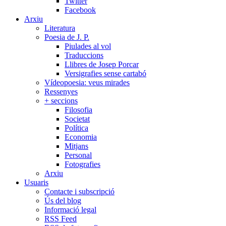
Twitter
Facebook
Arxiu
Literatura
Poesia de J. P.
Piulades al vol
Traduccions
Llibres de Josep Porcar
Versigrafies sense cartabó
Vídeopoesia: veus mirades
Ressenyes
+ seccions
Filosofia
Societat
Política
Economia
Mitjans
Personal
Fotografies
Arxiu
Usuaris
Contacte i subscripció
Ús del blog
Informació legal
RSS Feed