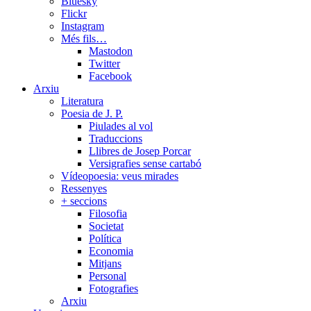
Bluesky
Flickr
Instagram
Més fils…
Mastodon
Twitter
Facebook
Arxiu
Literatura
Poesia de J. P.
Piulades al vol
Traduccions
Llibres de Josep Porcar
Versigrafies sense cartabó
Vídeopoesia: veus mirades
Ressenyes
+ seccions
Filosofia
Societat
Política
Economia
Mitjans
Personal
Fotografies
Arxiu