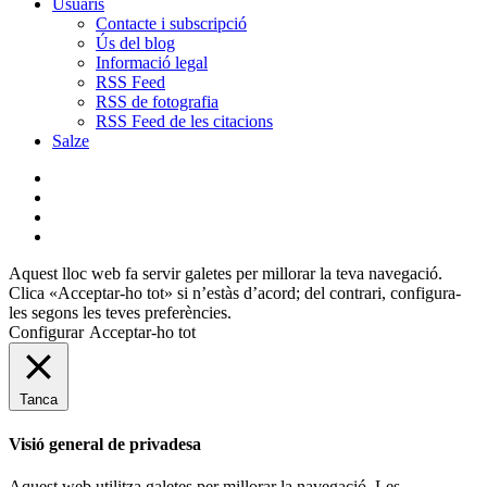
Usuaris
Contacte i subscripció
Ús del blog
Informació legal
RSS Feed
RSS de fotografia
RSS Feed de les citacions
Salze
bluesky
instagram
flickr
mastodon
Aquest lloc web fa servir galetes per millorar la teva navegació.
Clica «Acceptar-ho tot» si n’estàs d’acord; del contrari, configura-
les segons les teves preferències.
Configurar
Acceptar-ho tot
Tanca
Visió general de privadesa
Aquest web utilitza galetes per millorar la navegació. Les