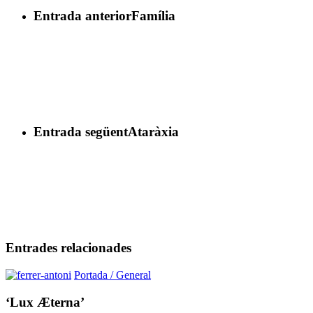
Entrada anterior
Família
Entrada següent
Ataràxia
Entrades relacionades
‘Lux
Portada / General
Æterna’
‘Lux Æterna’