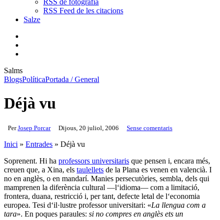
RSS de fotografia
RSS Feed de les citacions
Salze
bluesky
instagram
flickr
mastodon
search
Menu
Salms
Blogs
Política
Portada / General
Déjà vu
Per
Josep Porcar
Dijous, 20 juliol, 2006
Sense comentaris
Inici
»
Entrades
»
Déjà vu
Soprenent. Hi ha
professors universitaris
que pensen i, encara més,
creuen que, a Xina, els
taulellets
de la Plana es venen en valencià. I
no en anglès, o en mandarí. Manies persecutòries, sembla, dels qui
mamprenen la diferència cultural —l‘idioma— com a limitació,
frontera, duana, restricció i, per tant, defecte letal de l‘economia
europea. Tesi d‘il·lustre professor universitari: «
La llengua com a
tara
». En poques paraules:
si no compres en anglès ets un