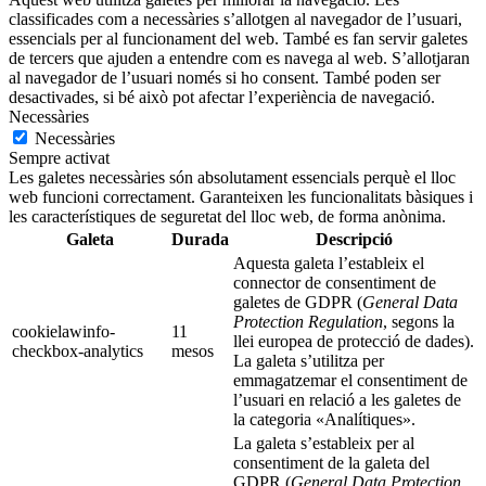
classificades com a necessàries s’allotgen al navegador de l’usuari,
essencials per al funcionament del web. També es fan servir galetes
de tercers que ajuden a entendre com es navega al web. S’allotjaran
al navegador de l’usuari només si ho consent. També poden ser
desactivades, si bé això pot afectar l’experiència de navegació.
Necessàries
Necessàries
Sempre activat
Les galetes necessàries són absolutament essencials perquè el lloc
web funcioni correctament. Garanteixen les funcionalitats bàsiques i
les característiques de seguretat del lloc web, de forma anònima.
Galeta
Durada
Descripció
Aquesta galeta l’estableix el
connector de consentiment de
galetes de GDPR (
General Data
Protection Regulation
, segons la
cookielawinfo-
11
llei europea de protecció de dades).
checkbox-analytics
mesos
La galeta s’utilitza per
emmagatzemar el consentiment de
l’usuari en relació a les galetes de
la categoria «Analítiques».
La galeta s’estableix per al
consentiment de la galeta del
GDPR (
General Data Protection