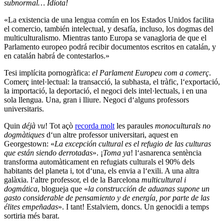
subnormal… Idiota!
«La existencia de una lengua común en los Estados Unidos facilita
el comercio, también intelectual, y desafía, incluso, los dogmas del
multiculturalismo. Mientras tanto Europa se vanagloria de que el
Parlamento europeo podrá recibir documentos escritos en catalán, y
en catalán habrá de contestarlos.»
Tesi implícita pornogràfica:
el Parlament Europeu com a comerç
.
Comerç intel·lectual: la transacció, la subhasta, el tràfic, l‘exportació,
la importació, la deportació, el negoci dels intel·lectuals, i en una
sola llengua. Una, gran i lliure. Negoci d‘alguns professors
universitaris.
Quin
déjà vu
! Tot açò
recorda molt
les paraules
monoculturals no
dogmàtiques
d‘un altre professor universitari, aquest en
Georgestown: «
La excepción cultural es el refugio de las culturas
que están siendo derrotadas
». ¡
Toma ya
! l‘asnarenca sentència
transforma automàticament en refugiats culturals el 90% dels
habitants del planeta i, tot d‘una, els envia a l‘exili. A una altra
galàxia. l‘altre professor, el de la Barcelona
multicultural i
dogmática
, blogueja que «
la construcción de aduanas supone un
gasto considerable de pensamiento y de energía, por parte de las
élites empeñadas
». I tant! Estalviem, doncs. Un genocidi a temps
sortiria més barat.