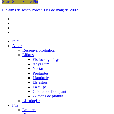
Share
Share
Share
Share
Pin
© Salms de Josep Porcar. Des de maig de 2002.
bluesky
instagram
flickr
mastodon
Close
Inici
Menu
Autor
Ressenya biogràfica
Llibres
Els focs ignífugs
Anys llum
Nectari
Preguntes
Llambreig
Els estius
La culpa
Crònica de l’ocupant
22 mans de pintura
Llambrejar
Fils
Lectures